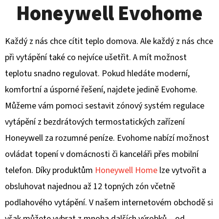
l
E
Honeywell Evohome
E
T
E
v
Každý z nás chce cítit teplo domova. Ale každý z nás chce
N
při vytápění také co nejvíce ušetřit. A mít možnost
o
A
teplotu snadno regulovat. Pokud hledáte moderní,
J
h
komfortní a úsporné řešení, najdete jedině Evohome.
Í
o
Můžeme vám pomoci sestavit zónový systém regulace
T
vytápění z bezdrátových termostatických zařízení
m
?
Honeywell za rozumné peníze. Evohome nabízí možnost
e
ovládat topení v domácnosti či kanceláři přes mobilní
telefon. Díky produktům
Honeywell Home
lze vytvořit a
obsluhovat najednou až 12 topných zón včetně
HLEDAT
podlahového vytápění. V našem internetovém obchodě si
však můžete vybrat z mnoha dalších výrobků – od