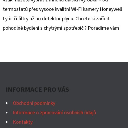
termostatů přes vysoce kvalitní Wi-Fi kamery Honeywell
D
Lyric či filtry až po detektor plynu. Chcete si zařídit
O
P
pohodlné bydlení s chytrými spotřebiči? Poradíme vám!
O
R
U
Č
U
Z
J
Á
E
P
M
INFORMACE PRO VÁS
A
E
T
Obchodní podmínky
Í
Informace o zpracování osobních údajů
Kontakty