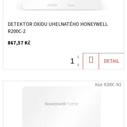
D
U
K
DETEKTOR OXIDU UHELNATÉHO HONEYWELL
T
R200C-2
Ů
867,57 Kč
DO
DETAIL
KOŠÍKU
Kód:
R200C-N2