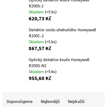
Optický detektor kouře Honeywell
R200S-2
D
Skladem
(>5 ks)
O
620,73 Kč
P
O
Detektor oxidu uhelnatého Honeywell
R
R200C-2
U
Skladem
(>5 ks)
Č
867,57 Kč
U
J
Optický detektor kouře Honeywell
E
R200S-N2
Skladem
(>5 ks)
M
955,60 Kč
E
Ř
A
Doporučujeme
Nejlevnější
Nejdražší