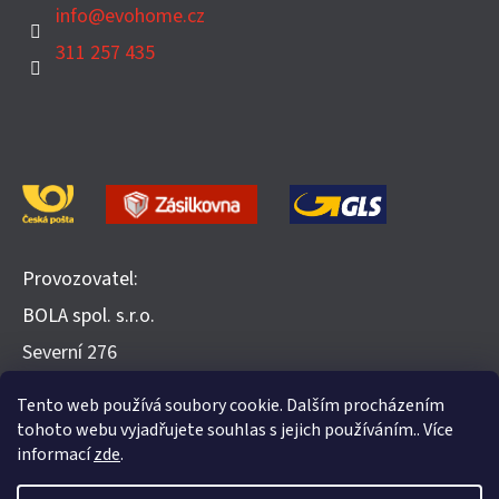
info
@
evohome.cz
311 257 435
Provozovatel:
BOLA spol. s.r.o.
​Severní 276
252 25 Jinočany
Tento web používá soubory cookie. Dalším procházením
Recenze na Heureka.cz
tohoto webu vyjadřujete souhlas s jejich používáním.. Více
informací
zde
.