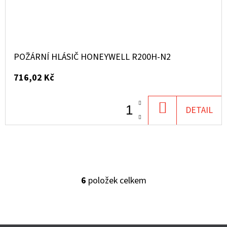
POŽÁRNÍ HLÁSIČ HONEYWELL R200H-N2
716,02 Kč
DO
DETAIL
KOŠÍKU
6
položek celkem
O
V
L
Á