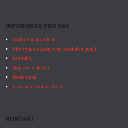
Z
D
Á
A
P
C
INFORMACE PRO VÁS
Í
A
P
T
Obchodní podmínky
R
Í
Informace o zpracování osobních údajů
V
K
Kontakty
Y
Doprava a platba
V
Reklamace
Ý
Vrácení a výměna zboží
P
I
S
U
KONTAKT