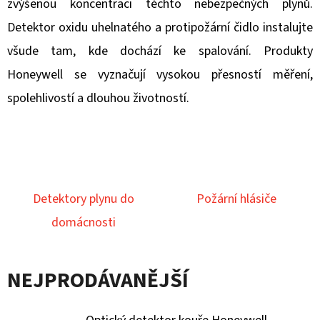
E
zvýšenou koncentraci těchto nebezpečných plynů.
T
Detektor oxidu uhelnatého a protipožární čidlo instalujte
E
všude tam, kde dochází ke spalování. Produkty
N
Honeywell se vyznačují vysokou přesností měření,
A
spolehlivostí a dlouhou životností.
J
Í
T
?
Detektory plynu do
Požární hlásiče
domácnosti
NEJPRODÁVANĚJŠÍ
HLEDAT