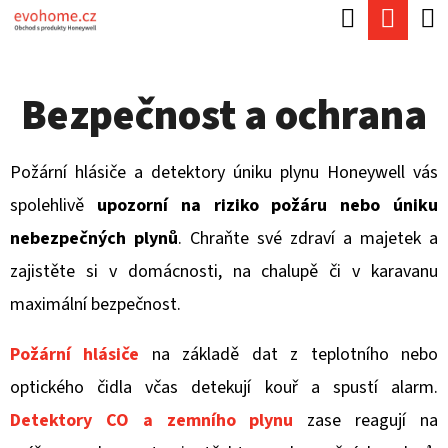
K
Hledat
Náku
Přejít
O
Zpět
Zpět
na
koší
Š
obsah
Bezpečnost a ochrana
Í
C
K
O
Požární hlásiče a detektory úniku plynu Honeywell vás
P
spolehlivě
upozorní na riziko požáru nebo úniku
O
nebezpečných plynů
. Chraňte své zdraví a majetek a
T
zajistěte si v domácnosti, na chalupě či v karavanu
Ř
maximální bezpečnost.
E
B
Požární hlásiče
na základě dat z teplotního nebo
U
optického čidla včas detekují kouř a spustí alarm.
J
Detektory CO a zemního plynu
zase reagují na