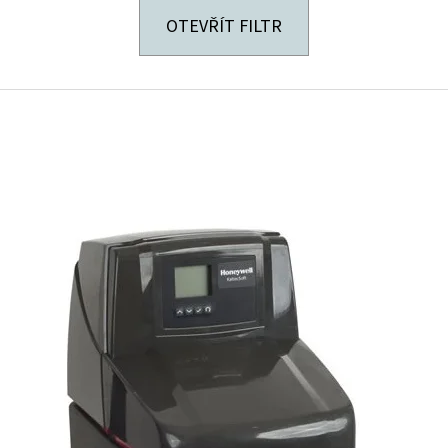
OTEVŘÍT FILTR