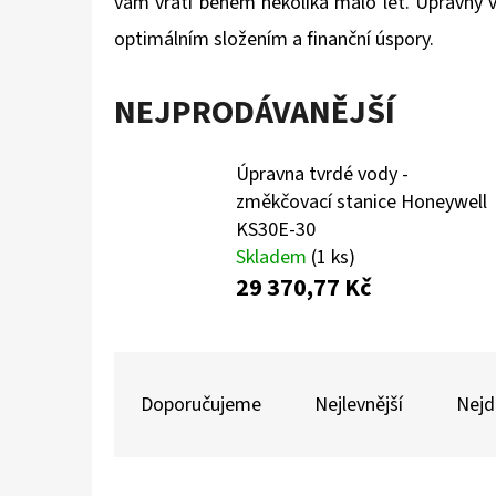
vám vrátí během několika málo let. Úpravny
optimálním složením a finanční úspory.
NEJPRODÁVANĚJŠÍ
Úpravna tvrdé vody -
změkčovací stanice Honeywell
KS30E-30
Skladem
(1 ks)
29 370,77 Kč
Ř
A
Doporučujeme
Nejlevnější
Nejd
Z
E