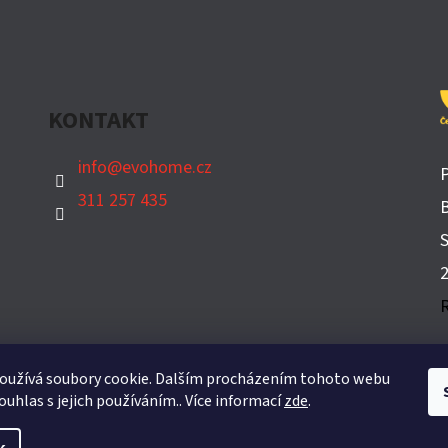
D
A
C
Í
P
KONTAKT
R
V
info
@
evohome.cz
K
311 257 435
Y
B
V
​
Ý
P
I
S
U
oužívá soubory cookie. Dalším procházením tohoto webu
ouhlas s jejich používáním.. Více informací
zde
.
yhrazena.