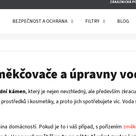
ZÁKAZNICKÁ P
BEZPEČNOST A OCHRANA
FILTRY
BLOG
O POTŘEBUJETE NAJÍT?
HLEDAT
měkčovače a úpravny vo
odní kámen
, který je nejen nevzhledný, ale především zkrac
DOPORUČUJEME
ch prostředků i kosmetiky, a proto jich spotřebujete víc. Vo
ina domácností. Pokud je to i váš případ, s pořízením
změk