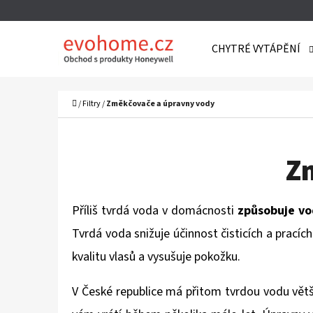
K
Přejít
O
Zpět
Zpět
na
CHYTRÉ VYTÁPĚNÍ
Š
do
do
obsah
Í
obchodu
obchodu
C
K
Domů
/
Filtry
/
Změkčovače a úpravny vody
Z
Příliš tvrdá voda v domácnosti
způsobuje v
Tvrdá voda snižuje účinnost čisticích a prací
kvalitu vlasů a vysušuje pokožku.
V České republice má přitom tvrdou vodu větš