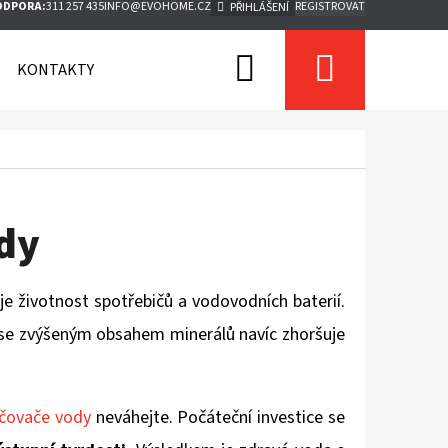
ODPORA:
311 257 435
INFO@EVOHOME.CZ
REGISTROVAT
PŘIHLÁŠENÍ
Hledat
Nákupn
KONTAKTY
košík
dy
uje životnost spotřebičů a vodovodních baterií.
da se zvýšeným obsahem minerálů navíc zhoršuje
čovače vody
neváhejte. Počáteční investice se