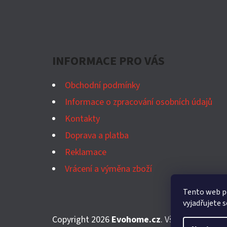
Z
Á
P
A
INFORMACE PRO VÁS
T
Obchodní podmínky
Í
Informace o zpracování osobních údajů
Kontakty
Doprava a platba
Reklamace
Vrácení a výměna zboží
Tento web p
vyjadřujete s
Copyright 2026
Evohome.cz
. Všechna práva v