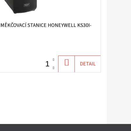
ZMĚKČOVACÍ STANICE HONEYWELL KS30I-
DO
DETAIL
KOŠÍKU