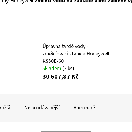
 vody Honeywell
změkčí vodu na základě vámi zvolené vý
Úpravna tvrdé vody -
změkčovací stanice Honeywell
KS30E-60
Skladem
(2 ks)
30 607,87 Kč
ražší
Nejprodávanější
Abecedně