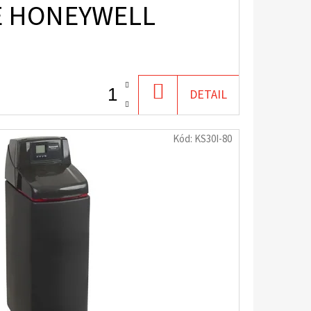
E HONEYWELL
DO
DETAIL
KOŠÍKU
Kód:
KS30I-80