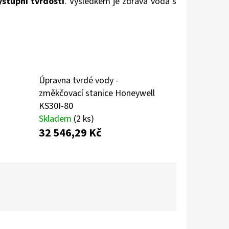
stupní tvrdosti
. Výsledkem je zdravá voda s
Úpravna tvrdé vody -
změkčovací stanice Honeywell
KS30I-80
Skladem
(2 ks)
32 546,29 Kč