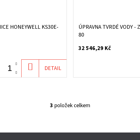
NICE HONEYWELL KS30E-
ÚPRAVNA TVRDÉ VODY - 
80
32 546,29 Kč
DO
DETAIL
KOŠÍKU
3
položek celkem
O
V
L
Á