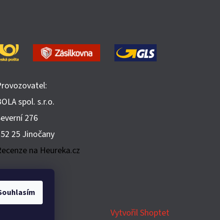
Provozovatel:
OLA spol. s.r.o.
Severní 276
252 25 Jinočany
Recenze na Heureka.cz
Souhlasím
Vytvořil Shoptet