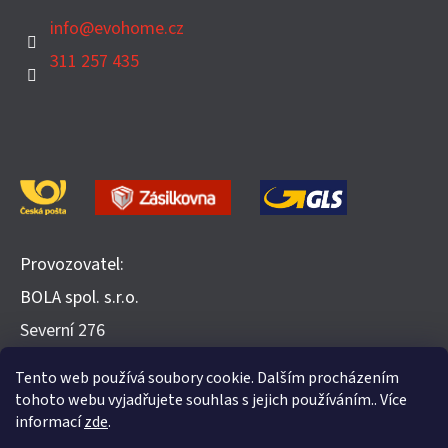
info
@
evohome.cz
311 257 435
Provozovatel:
BOLA spol. s.r.o.
​Severní 276
252 25 Jinočany
Tento web používá soubory cookie. Dalším procházením
Recenze na Heureka.cz
tohoto webu vyjadřujete souhlas s jejich používáním.. Více
informací
zde
.