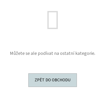
D
O
P
O
R
U
Č
U
Můžete se ale podívat na ostatní kategorie.
J
E
M
E
ZPĚT DO OBCHODU