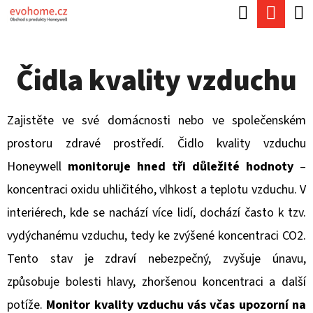
K
Hledat
Náku
Přejít
O
Zpět
Zpět
na
koší
Š
obsah
Čidla kvality vzduchu
Í
C
K
O
Zajistěte ve své domácnosti nebo ve společenském
P
prostoru zdravé prostředí. Čidlo kvality vzduchu
O
Honeywell
monitoruje hned tři důležité hodnoty
–
T
koncentraci oxidu uhličitého, vlhkost a teplotu vzduchu. V
Ř
interiérech, kde se nachází více lidí, dochází často k tzv.
E
vydýchanému vzduchu, tedy ke zvýšené koncentraci CO2.
B
Tento stav je zdraví nebezpečný, zvyšuje únavu,
U
způsobuje bolesti hlavy, zhoršenou koncentraci a další
J
potíže.
Monitor kvality vzduchu vás včas upozorní na