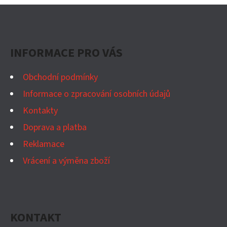
Z
Á
P
INFORMACE PRO VÁS
A
T
Obchodní podmínky
Í
Informace o zpracování osobních údajů
Kontakty
Doprava a platba
Reklamace
Vrácení a výměna zboží
KONTAKT