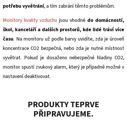
E
potřebu vyvětrání
, a tím zabrání těmto problémům.
T
E
Monitory kvality vzduchu
jsou vhodné
do domácností,
N
škol, kanceláří a dalších prostorů, kde lidé tráví více
A
času
. Na monitoru už podle barvy uvidíte, zda je úroveň
J
koncentrace CO2 bezpečná, nebo zda je nutné místnost
Í
vyvětrat. Pokud je dosaženo nebezpečné hladiny CO2,
T
monitor spustí zvukový alarm, který je případně možné v
?
nastavení deaktivovat.
PRODUKTY TEPRVE
HLEDAT
PŘIPRAVUJEME.