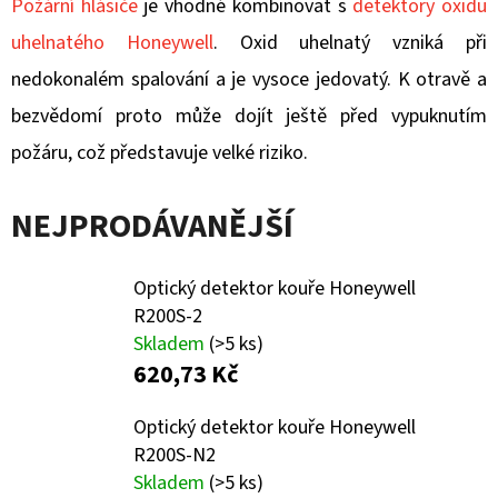
E
Požární hlásiče
je vhodné kombinovat s
detektory oxidu
T
uhelnatého Honeywell
. Oxid uhelnatý vzniká při
E
nedokonalém spalování a je vysoce jedovatý. K otravě a
N
bezvědomí proto může dojít ještě před vypuknutím
A
požáru, což představuje velké riziko.
J
NEJPRODÁVANĚJŠÍ
Í
T
Optický detektor kouře Honeywell
?
R200S-2
Skladem
(>5 ks)
620,73 Kč
Optický detektor kouře Honeywell
HLEDAT
R200S-N2
Skladem
(>5 ks)