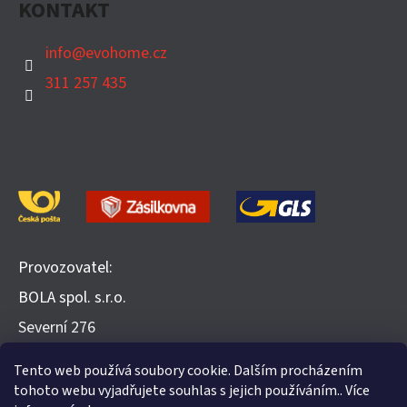
KONTAKT
info
@
evohome.cz
311 257 435
Provozovatel:
BOLA spol. s.r.o.
​Severní 276
252 25 Jinočany
Tento web používá soubory cookie. Dalším procházením
Recenze na Heureka.cz
tohoto webu vyjadřujete souhlas s jejich používáním.. Více