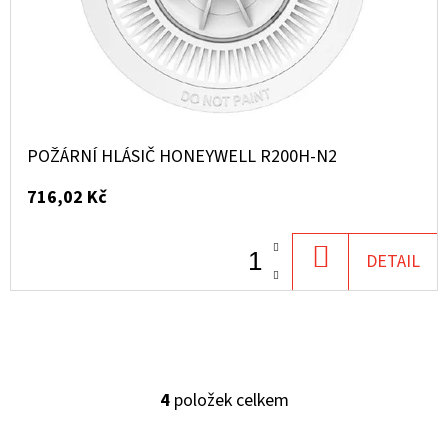
POŽÁRNÍ HLÁSIČ HONEYWELL R200H-N2
716,02 Kč
DO
DETAIL
KOŠÍKU
4
položek celkem
O
V