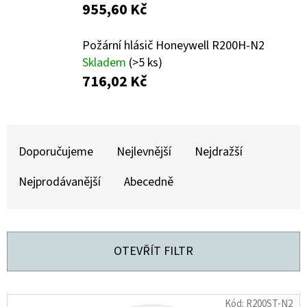
955,60 Kč
D
Požární hlásič Honeywell R200H-N2
O
Skladem
(>5 ks)
P
716,02 Kč
O
R
U
Ř
Č
A
Doporučujeme
Nejlevnější
Nejdražší
U
J
Z
Nejprodávanější
Abecedně
E
E
M
N
E
Í
OTEVŘÍT FILTR
P
R
V
Kód:
R200ST-N2