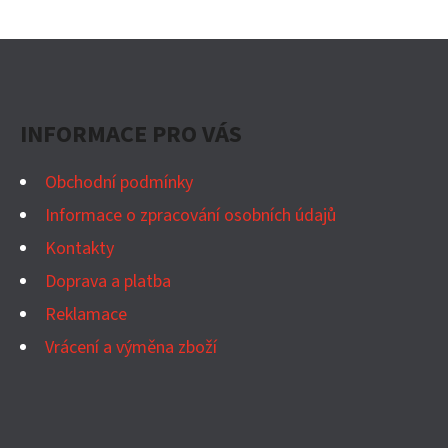
L
Á
Z
D
Á
A
P
C
INFORMACE PRO VÁS
Í
A
P
T
Obchodní podmínky
R
Í
Informace o zpracování osobních údajů
V
K
Kontakty
Y
Doprava a platba
V
Reklamace
Ý
Vrácení a výměna zboží
P
I
S
U