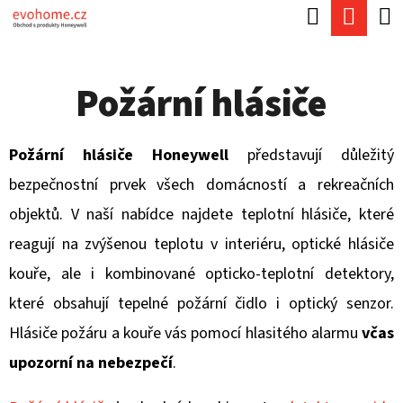
K
Hledat
Náku
Přejít
O
Zpět
Zpět
na
koší
Š
obsah
Požární hlásiče
Í
C
K
O
Požární hlásiče Honeywell
představují důležitý
P
bezpečnostní prvek všech domácností a rekreačních
O
objektů. V naší nabídce najdete teplotní hlásiče, které
T
reagují na zvýšenou teplotu v interiéru, optické hlásiče
Ř
kouře, ale i kombinované opticko-teplotní detektory,
E
které obsahují tepelné požární čidlo i optický senzor.
B
Hlásiče požáru a kouře vás pomocí hlasitého alarmu
včas
U
upozorní na nebezpečí
.
J