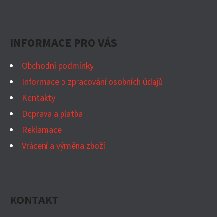
A
Z
C
Á
Í
P
P
INFORMACE PRO VÁS
A
R
V
T
Obchodní podmínky
K
Í
Informace o zpracování osobních údajů
Y
Kontakty
V
Ý
Doprava a platba
P
Reklamace
I
Vrácení a výměna zboží
S
U
KONTAKT