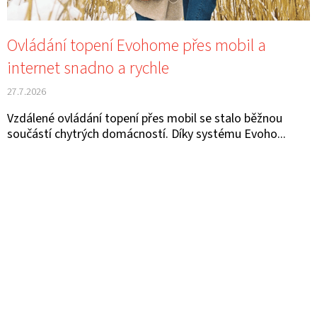
E
K
T
Ů
Ovládání topení Evohome přes mobil a
E
internet snadno a rychle
N
A
27.7.2026
J
Vzdálené ovládání topení přes mobil se stalo běžnou
součástí chytrých domácností. Díky systému Evoho...
Í
T
?
HLEDAT