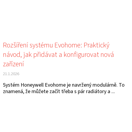
D
O
P
O
R
Rozšíření systému Evohome: Praktický
U
návod, jak přidávat a konfigurovat nová
Č
zařízení
U
J
21.1.2026
E
Systém Honeywell Evohome je navržený modulárně. To
M
znamená, že můžete začít třeba s pár radiátory a ...
E