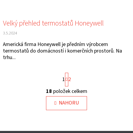
Velký přehled termostatů Honeywell
3.5.2024
Americká firma Honeywell je předním výrobcem
termostatů do domácností i komerčních prostorů. Na
trhu...
S
1
2
T
R
18
položek celkem
Á
O
N
V
NAHORU
K
L
O
V
Á
Á
D
N
Í