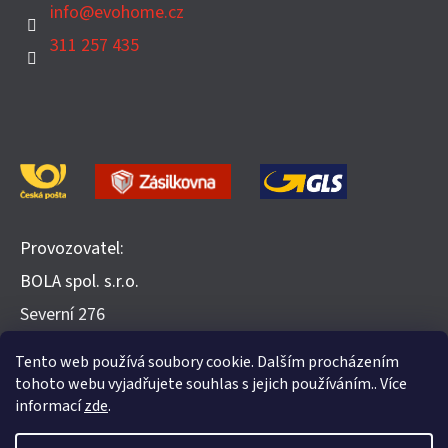
info
@
evohome.cz
311 257 435
Provozovatel:
BOLA spol. s.r.o.
​Severní 276
252 25 Jinočany
Tento web používá soubory cookie. Dalším procházením
Recenze na Heureka.cz
tohoto webu vyjadřujete souhlas s jejich používáním.. Více
informací
zde
.