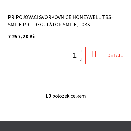
PŘIPOJOVACÍ SVORKOVNICE HONEYWELL TBS-
SMILE PRO REGULÁTOR SMILE, 10KS
7 257,28 Kč
DO
DETAIL
KOŠÍKU
10
položek celkem
O
V
L
Á
Z
D