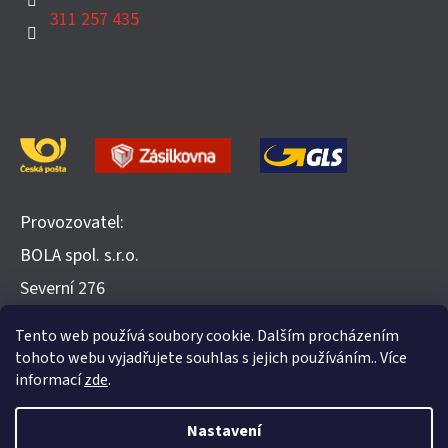
311 257 435
Provozovatel:
BOLA spol. s.r.o.
​Severní 276
252 25 Jinočany
Tento web používá soubory cookie. Dalším procházením
Recenze na Heureka.cz
tohoto webu vyjadřujete souhlas s jejich používáním.. Více
informací
zde
.
Nastavení