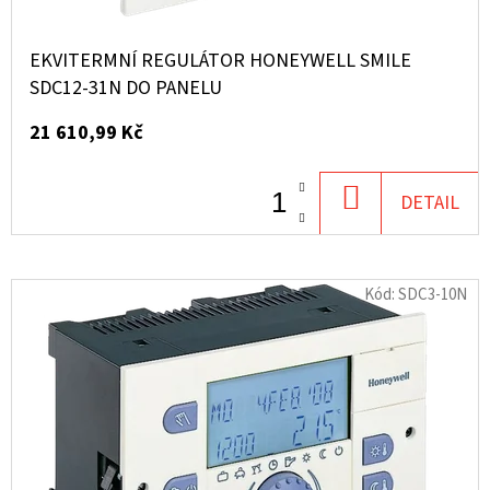
U
K
EKVITERMNÍ REGULÁTOR HONEYWELL SMILE
T
SDC12-31N DO PANELU
Ů
21 610,99 Kč
DO
DETAIL
KOŠÍKU
Kód:
SDC3-10N