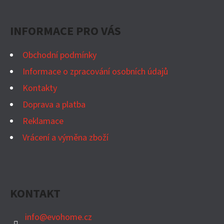
Á
A
P
C
INFORMACE PRO VÁS
Í
A
P
T
Obchodní podmínky
R
Í
Informace o zpracování osobních údajů
V
K
Kontakty
Y
Doprava a platba
V
Reklamace
Ý
Vrácení a výměna zboží
P
I
S
U
KONTAKT
info
@
evohome.cz