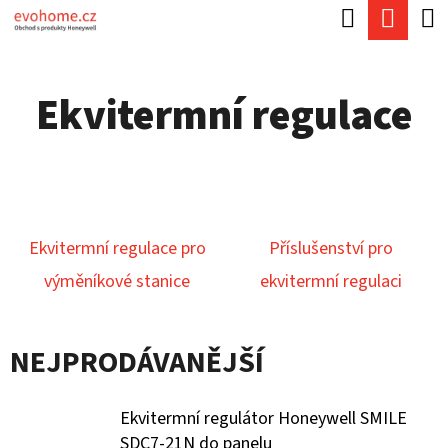
K
Hledat
Náku
Přejít
O
Zpět
Zpět
na
koší
Š
obsah
Ekvitermní regulace
Í
C
K
O
P
O
Ekvitermní regulace pro
Příslušenství pro
T
výměníkové stanice
ekvitermní regulaci
Ř
E
B
NEJPRODÁVANĚJŠÍ
U
J
Ekvitermní regulátor Honeywell SMILE
SDC7-21N do panelu