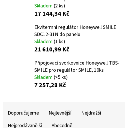
E
Skladem
(2 ks)
T
17 144,34 Kč
E
Ekvitermní regulátor Honeywell SMILE
N
SDC12-31N do panelu
A
Skladem
(1 ks)
J
21 610,99 Kč
Í
Připojovací svorkovnice Honeywell TBS-
T
SMILE pro regulátor SMILE, 10ks
?
Skladem
(>5 ks)
7 257,28 Kč
Ř
HLEDAT
A
Doporučujeme
Nejlevnější
Nejdražší
Z
Nejprodávanější
Abecedně