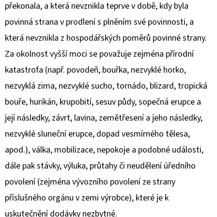
překonala, a která nevznikla teprve v době, kdy byla
povinná strana v prodlení s plněním své povinnosti, a
která nevznikla z hospodářských poměrů povinné strany.
Za okolnost vyšší moci se považuje zejména přírodní
katastrofa (např. povodeň, bouřka, nezvyklé horko,
nezvyklá zima, nezvyklé sucho, tornádo, blizard, tropická
bouře, hurikán, krupobití, sesuv půdy, sopečná erupce a
její následky, závrt, lavina, zemětřesení a jeho následky,
nezvyklé sluneční erupce, dopad vesmírného tělesa,
apod.), válka, mobilizace, nepokoje a podobné události,
dále pak stávky, výluka, průtahy či neudělení úředního
povolení (zejména vývozního povolení ze strany
příslušného orgánu v zemi výrobce), které je k
uskutečnění dodávky nezbytné.