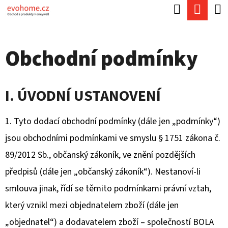
K
Hledat
Náku
Přejít
O
Zpět
Zpět
na
koší
Š
obsah
Obchodní podmínky
Í
C
K
O
I. ÚVODNÍ USTANOVENÍ
P
O
1. Tyto dodací obchodní podmínky (dále jen „podmínky“)
T
jsou obchodními podmínkami ve smyslu § 1751 zákona č.
Ř
89/2012 Sb., občanský zákoník, ve znění pozdějších
E
předpisů (dále jen „občanský zákoník“). Nestanoví-li
B
smlouva jinak, řídí se těmito podmínkami právní vztah,
U
který vznikl mezi objednatelem zboží (dále jen
J
„objednatel“) a dodavatelem zboží – společností BOLA