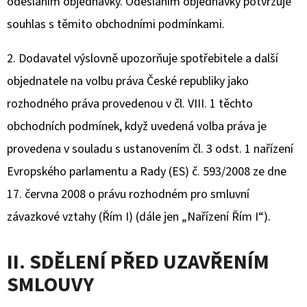
odesláním objednávky. Odesláním objednávky potvrzuje
souhlas s těmito obchodními podmínkami.
D
O
2. Dodavatel výslovně upozorňuje spotřebitele a další
P
objednatele na volbu práva České republiky jako
O
R
rozhodného práva provedenou v čl. VIII. 1 těchto
U
obchodních podmínek, když uvedená volba práva je
Č
provedena v souladu s ustanovením čl. 3 odst. 1 nařízení
U
J
Evropského parlamentu a Rady (ES) č. 593/2008 ze dne
E
17. června 2008 o právu rozhodném pro smluvní
M
závazkové vztahy (Řím I) (dále jen „Nařízení Řím I“).
E
II. SDĚLENÍ PŘED UZAVŘENÍM
SMLOUVY