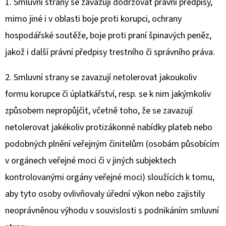
1. Smluvní strany se zavazují dodržovat právní předpisy,
mimo jiné i v oblasti boje proti korupci, ochrany
hospodářské soutěže, boje proti praní špinavých peněz,
jakož i další právní předpisy trestního či správního práva.
2. Smluvní strany se zavazují netolerovat jakoukoliv
formu korupce či úplatkářství, resp. se k nim jakýmkoliv
způsobem nepropůjčit, včetně toho, že se zavazují
netolerovat jakékoliv protizákonné nabídky plateb nebo
podobných plnění veřejným činitelům (osobám působícím
v orgánech veřejné moci či v jiných subjektech
kontrolovanými orgány veřejné moci) sloužících k tomu,
aby tyto osoby ovlivňovaly úřední výkon nebo zajistily
neoprávněnou výhodu v souvislosti s podnikáním smluvní