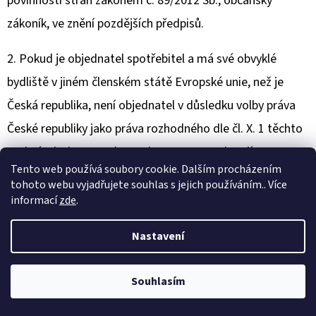
povinnosti stran zákonem č. 89/2012 Sb., občanský
zákoník, ve znění pozdějších předpisů.
2. Pokud je objednatel spotřebitel a má své obvyklé
bydliště v jiném členském státě Evropské unie, než je
Česká republika, není objednatel v důsledku volby práva
České republiky jako práva rozhodného dle čl. X. 1 těchto
podmínek zbaven ochrany, kterou mu poskytují
Tento web používá soubory cookie. Dalším procházením
ustanovení právního řádu země, v níž má spotřebitel své
tohoto webu vyjadřujete souhlas s jejich používáním.. Více
obvyklé bydliště. Ve smyslu ustanovení čl. 6 odst. 1 písm.
informací
zde
.
a) Nařízení Řím I zaměřuje společnost BOLA spol. s.r.o.
Nastavení
svou podnikatelskou činnost na všechny členské státy
Evropské unie, když své zboží dodává objednatelům do
Souhlasím
všech členských států Evropské unie.