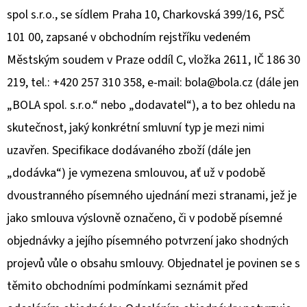
E
spol s.r.o., se sídlem Praha 10, Charkovská 399/16, PSČ
T
101 00, zapsané v obchodním rejstříku vedeném
E
Městským soudem v Praze oddíl C, vložka 2611, IČ 186 30
N
219, tel.: +420 257 310 358, e-mail: bola@bola.cz (dále jen
A
„BOLA spol. s.r.o.“ nebo „dodavatel“), a to bez ohledu na
J
skutečnost, jaký konkrétní smluvní typ je mezi nimi
Í
uzavřen. Specifikace dodávaného zboží (dále jen
T
„dodávka“) je vymezena smlouvou, ať už v podobě
?
dvoustranného písemného ujednání mezi stranami, jež je
jako smlouva výslovně označeno, či v podobě písemné
objednávky a jejího písemného potvrzení jako shodných
projevů vůle o obsahu smlouvy. Objednatel je povinen se s
HLEDAT
těmito obchodními podmínkami seznámit před