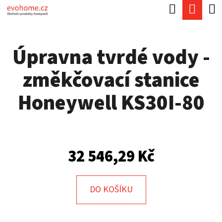
K
Hledat
Náku
Přejít
O
Zpět
Zpět
na
koší
Š
obsah
Úpravna tvrdé vody -
Í
C
K
změkčovací stanice
O
P
Honeywell KS30I-80
O
T
Ř
32 546,29 Kč
E
B
U
DO KOŠÍKU
J