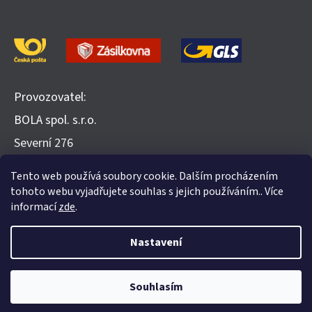
Provozovatel:
BOLA spol. s.r.o.
​Severní 276
252 25 Jinočany
Tento web používá soubory cookie. Dalším procházením
Recenze na Heureka.cz
tohoto webu vyjadřujete souhlas s jejich používáním.. Více
informací
zde
.
Nastavení
Vytvořil Shoptet
Souhlasím
Copyright 2026
Evohome.cz
. Všechna práva vyhrazena.