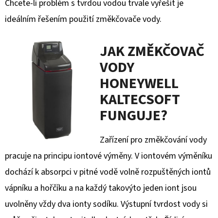
Chcete-li problém s tvrdou vodou trvale vyřešit je
ideálním řešením použití změkčovače vody.
JAK ZMĚKČOVAČ
VODY
HONEYWELL
KALTECSOFT
FUNGUJE?
Zařízení pro změkčování vody
pracuje na principu iontové výměny. V iontovém výměníku
dochází k absorpci v pitné vodě volně rozpuštěných iontů
vápníku a hořčíku a na každý takovýto jeden iont jsou
uvolněny vždy dva ionty sodíku. Výstupní tvrdost vody si