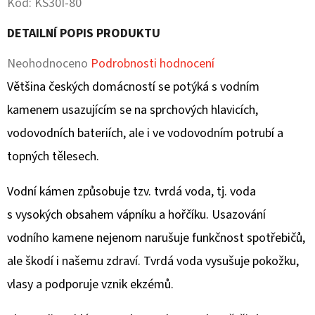
Kód:
KS30I-80
D
DETAILNÍ POPIS PRODUKTU
O
Průměrné
Neohodnoceno
Podrobnosti hodnocení
P
O
hodnocení
Většina českých domácností se potýká s vodním
R
produktu
kamenem usazujícím se na sprchových hlavicích,
U
je
vodovodních bateriích, ale i ve vodovodním potrubí a
Č
0,0
topných tělesech.
U
J
z
Vodní kámen způsobuje tzv. tvrdá voda, tj. voda
E
5
M
s vysokých obsahem vápníku a hořčíku. Usazování
hvězdiček.
E
vodního kamene nejenom narušuje funkčnost spotřebičů,
ale škodí i našemu zdraví. Tvrdá voda vysušuje pokožku,
vlasy a podporuje vznik ekzémů.