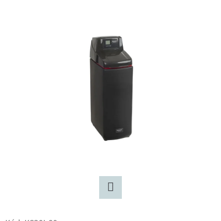
E
T
E
N
A
J
Í
T
?
HLEDAT
Twitter