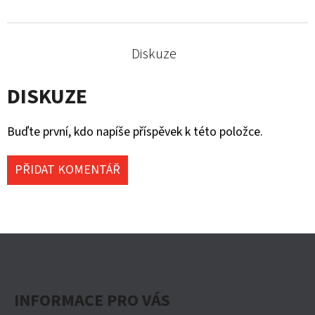
Diskuze
DISKUZE
Buďte první, kdo napíše příspěvek k této položce.
PŘIDAT KOMENTÁŘ
Z
Á
P
INFORMACE PRO VÁS
A