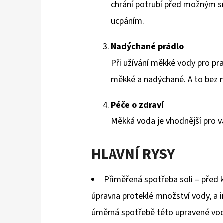
chrání potrubí před možným s
ucpáním.
Nadýchané prádlo
Při užívání měkké vody pro pra
měkké a nadýchané. A to bez n
Péče o zdraví
Měkká voda je vhodnější pro va
HLAVNÍ RYSY
Přiměřená spotřeba soli – před 
úpravna proteklé množství vody, a i
úměrná spotřebě této upravené vo