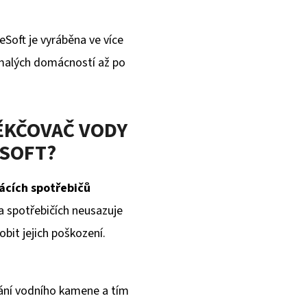
Soft je vyráběna ve více
 malých domácností až po
ĚKČOVAČ VODY
SOFT?
ácích spotřebičů
a spotřebičích neusazuje
bit jejich poškození.
ání vodního kamene a tím