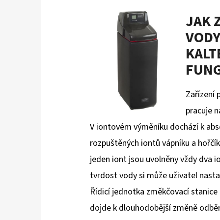
JAK 
VODY
KALT
FUNG
Zařízení
pracuje n
V iontovém výměníku dochází k abso
rozpuštěných iontů vápníku a hořčí
jeden iont jsou uvolněny vždy dva i
tvrdost vody si může uživatel nastav
Řídicí jednotka změkčovací stanice
dojde k dlouhodobější změně odběr