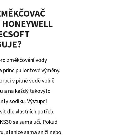
ZMĚKČOVAČ
 HONEYWELL
ECSOFT
UJE?
 pro změkčování vody
a principu iontové výměny.
rpci v pitné vodě volně
ku a na každý takovýto
onty sodíku. Výstupní
it dle vlastních potřeb.
 KS30 se sama učí. Pokud
u, stanice sama sníží nebo