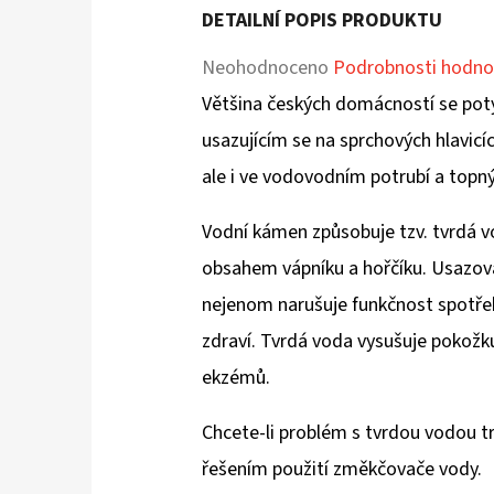
DETAILNÍ POPIS PRODUKTU
Průměrné
Neohodnoceno
Podrobnosti hodno
hodnocení
Většina českých domácností se po
produktu
usazujícím se na sprchových hlavicí
je
ale i ve vodovodním potrubí a topný
0,0
Vodní kámen způsobuje tzv. tvrdá vo
z
obsahem vápníku a hořčíku. Usazo
5
nejenom narušuje funkčnost spotřeb
hvězdiček.
zdraví. Tvrdá voda vysušuje pokožku
ekzémů.
Chcete-li problém s tvrdou vodou tr
řešením použití změkčovače vody.