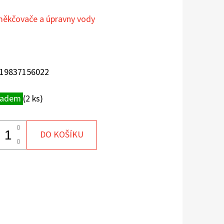
ěkčovače a úpravny vody
19837156022
ladem
(2 ks)
DO KOŠÍKU