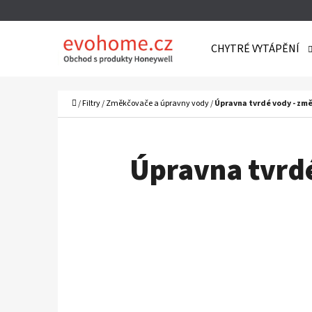
K
Přejít
O
Zpět
Zpět
na
CHYTRÉ VYTÁPĚNÍ
Š
do
do
obsah
Í
obchodu
obchodu
C
K
Domů
/
Filtry
/
Změkčovače a úpravny vody
/
Úpravna tvrdé vody - zm
Úpravna tvrdé