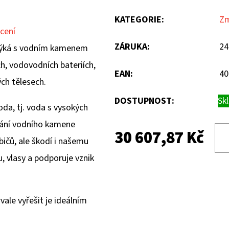
KATEGORIE
:
Zm
cení
ZÁRUKA
:
24
týká s vodním kamenem
ch, vodovodních bateriích,
EAN
:
40
ch tělesech.
DOSTUPNOST:
Sk
da, tj. voda s vysokých
vání vodního kamene
30 607,87 Kč
ičů, ale škodí i našemu
, vlasy a podporuje vznik
vale vyřešit je ideálním