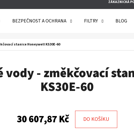
ZÁKAZNICKÁ P
BEZPEČNOST A OCHRANA
FILTRY
BLOG
O POTŘEBUJETE NAJÍT?
ěkčovací stanice Honeywell KS30E-60
HLEDAT
 vody - změkčovací sta
KS30E-60
DOPORUČUJEME
30 607,87 Kč
DO KOŠÍKU