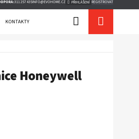
ODPORA:
311 257 435
INFO@EVOHOME.CZ
REGISTROVAT
PŘIHLÁŠENÍ
Hledat
Nákupn
KONTAKTY
košík
nice Honeywell