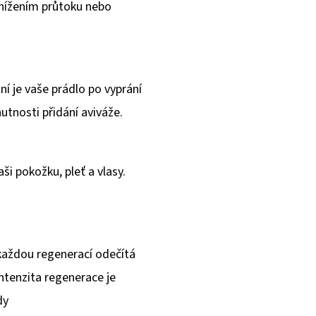
nížením průtoku nebo
ní je vaše prádlo po vyprání
utnosti přidání aviváže.
ši pokožku, pleť a vlasy.
každou regenerací odečítá
ntenzita regenerace je
dy