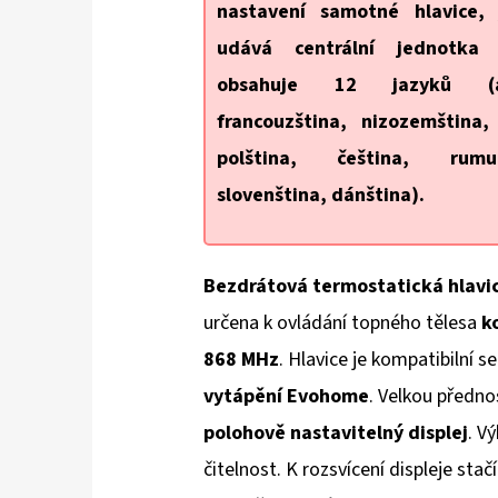
nastavení samotné hlavice,
udává centrální jednotka 
obsahuje 12 jazyků (an
francouzština, nizozemština, 
polština, čeština, rumu
slovenština, dánština).
Bezdrátová termostatická hlavi
určena k ovládání topného tělesa
k
868 MHz
. Hlavice je kompatibilní s
vytápění Evohome
. Velkou přednos
polohově nastavitelný displej
. V
čitelnost. K rozsvícení displeje sta