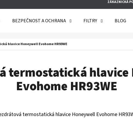
ZÁKAZNICKÁ P
BEZPEČNOST A OCHRANA
FILTRY
BLOG
O POTŘEBUJETE NAJÍT?
ická hlavice Honeywell Evohome HR93WE
HLEDAT
á termostatická hlavice
Evohome HR93WE
DOPORUČUJEME
ezdrátová termostatická hlavice Honeywell Evohome HR93