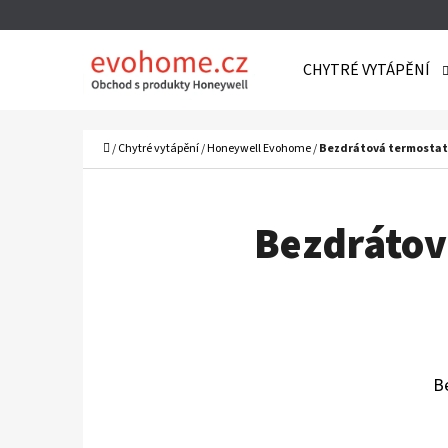
K
Přejít
O
Zpět
Zpět
na
CHYTRÉ VYTÁPĚNÍ
Š
do
do
obsah
Í
obchodu
obchodu
C
K
Domů
/
Chytré vytápění
/
Honeywell Evohome
/
Bezdrátová termostat
Bezdrátov
B