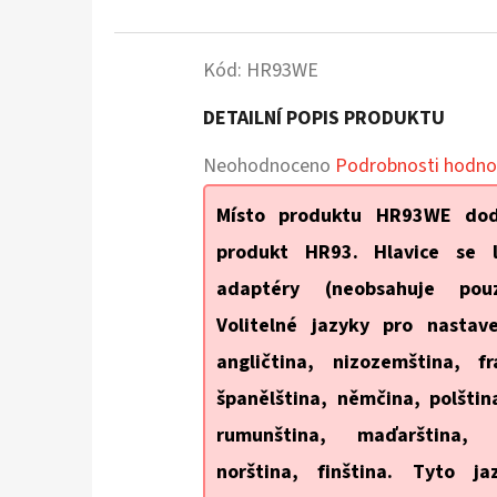
Kód:
HR93WE
DETAILNÍ POPIS PRODUKTU
Průměrné
Neohodnoceno
Podrobnosti hodno
hodnocení
Místo produktu HR93WE dod
produktu
produkt HR93. Hlavice se l
je
adaptéry (neobsahuje pouz
0,0
Volitelné jazyky pro nastav
z
angličtina, nizozemština, fr
5
španělština, němčina, polština
hvězdiček.
rumunština, maďarština, d
norština, finština. Tyto j