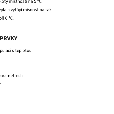
ploty místnosti na 5 °C
pla a vytápí mísnost na tak
ň 6 °C.
 PRVKY
pulaci s teplotou
 parametrech
h