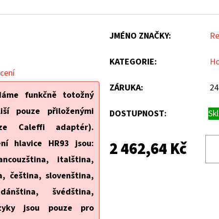
JMÉNO ZNAČKY
:
Re
KATEGORIE
:
Ho
cení
ZÁRUKA
:
24
áme funkčně totožný
iší pouze přiloženými
DOSTUPNOST:
Sk
e Caleffi adaptér).
ení hlavice HR93 jsou:
2 462,64 Kč
ancouzština, italština,
, čeština, slovenština,
ánština, švédština,
azyky jsou pouze pro