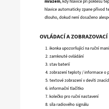
mrazem
, kdy hlavice při poklesu te
hlavice automaticky zpane přívod te
dlouho, dokud není dosaženo alespo
OVLÁDACÍ A ZOBRAZOVACÍ
ikonka upozorňující na ruční mani
zamknuté ovládání
stav baterií
zobrazení teploty / informace o
textové zobrazení v devíti znacíc
informační tlačítko
kolečko pro ruční nastavení
síla radiového signálu