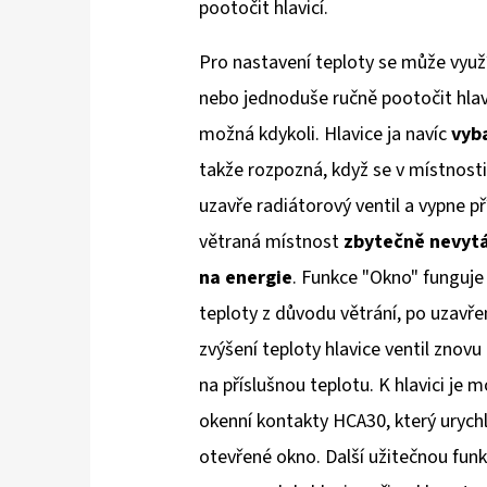
pootočit hlavicí.
Pro nastavení teploty se může vyu
nebo jednoduše ručně pootočit hlavi
možná kdykoli. Hlavice ja navíc
vyb
takže rozpozná, když se v místnost
uzavře radiátorový ventil a vypne p
větraná místnost
zbytečně nevytá
na energie
. Funkce "Okno" funguje
teploty z důvodu větrání, po uzavř
zvýšení teploty hlavice ventil znovu
na příslušnou teplotu. K hlavici je 
okenní kontakty HCA30, který urychl
otevřené okno. Další užitečnou funk