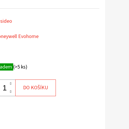
sideo
neywell Evohome
ladem
(>5 ks)
DO KOŠÍKU