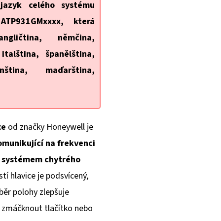
 jazyk celého systému
ATP931GMxxxx, která
gličtina, němčina,
italština, španělština,
nština, maďarština,
ce
od značky Honeywell je
omunikující na frekvenci
e
systémem chytrého
tí hlavice je podsvícený,
ýběr polohy zlepšuje
čí zmáčknout tlačítko nebo