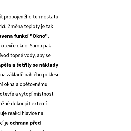
žít propojeného termostatu
cí. Změna teploty je tak
avena funkcí "Okno"
,
i otevře okno. Sama pak
řívod topné vody, aby se
pěla a šetřily se náklady
 na základě náhlého poklesu
ení okna a opětovnému
 otevře a vytopí místnost
možné dokoupit externí
uje reakci hlavice na
cí je
ochrana před