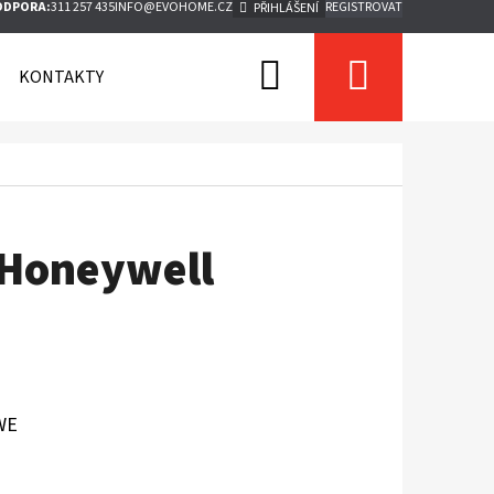
ODPORA:
311 257 435
INFO@EVOHOME.CZ
REGISTROVAT
PŘIHLÁŠENÍ
Hledat
Nákupn
KONTAKTY
košík
 Honeywell
WE