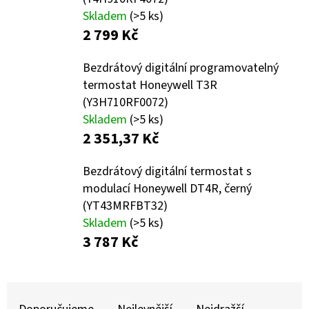
Skladem
(>5 ks)
D
2 799 Kč
O
P
Bezdrátový digitální programovatelný
O
termostat Honeywell T3R
R
(Y3H710RF0072)
U
Skladem
(>5 ks)
Č
2 351,37 Kč
U
Bezdrátový digitální termostat s
J
modulací Honeywell DT4R, černý
E
(YT43MRFBT32)
M
Skladem
(>5 ks)
E
3 787 Kč
Ř