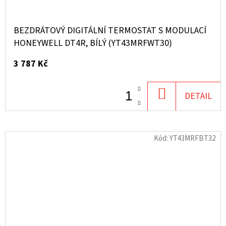
BEZDRÁTOVÝ DIGITÁLNÍ TERMOSTAT S MODULACÍ
HONEYWELL DT4R, BÍLÝ (YT43MRFWT30)
3 787 Kč
DO
DETAIL
KOŠÍKU
Kód:
YT43MRFBT32