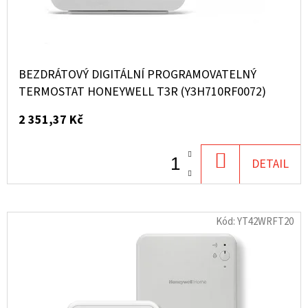
O
D
U
K
BEZDRÁTOVÝ DIGITÁLNÍ PROGRAMOVATELNÝ
T
TERMOSTAT HONEYWELL T3R (Y3H710RF0072)
Ů
2 351,37 Kč
DO
DETAIL
KOŠÍKU
Kód:
YT42WRFT20