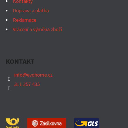
K
Kontakty
Y
Doprava a platba
V
Reklamace
Ý
Vrácení a výměna zboží
P
I
S
U
KONTAKT
info
@
evohome.cz
311 257 435