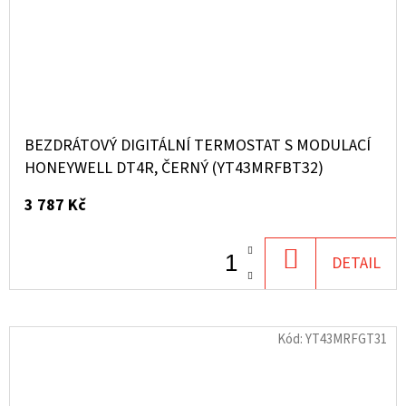
BEZDRÁTOVÝ DIGITÁLNÍ TERMOSTAT S MODULACÍ
HONEYWELL DT4R, ČERNÝ (YT43MRFBT32)
3 787 Kč
DO
DETAIL
KOŠÍKU
Kód:
YT43MRFGT31