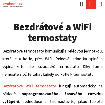
K
Hledat
Náku
Přejít
O
Zpět
Zpět
na
koší
Š
obsah
Bezdrátové a WiFi
Í
C
K
termostaty
O
P
O
Bezdrátové termostaty komunikují s reléovou jednotkou,
T
která je u kotle, přes WiFi. Reléová jednotka spíná a
Ř
vypíná kotel dle požadavků termostatu. Díky tomu
E
nemusíte složitě tahat kabely od kotle k termostatu.
B
Bezdrátové WiFi termostaty
fungují automaticky na
U
základě
naprogramovaného časového rozvrhu
J
vytápění
. Jednoduše si tak nastavíte, jakou teplotu