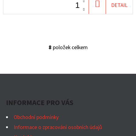
DO
DETAIL
KOŠÍKU
8
položek celkem
O
V
L
Á
Z
D
Á
A
P
C
INFORMACE PRO VÁS
Í
A
P
T
Obchodní podmínky
R
Í
Informace o zpracování osobních údajů
V