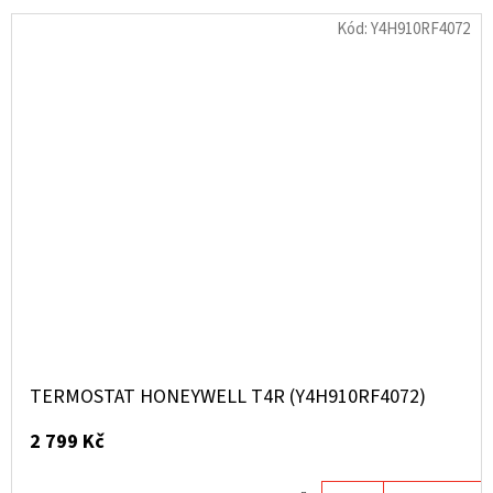
Kód:
Y4H910RF4072
TERMOSTAT HONEYWELL T4R (Y4H910RF4072)
2 799 Kč