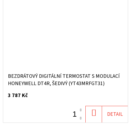
BEZDRÁTOVÝ DIGITÁLNÍ TERMOSTAT S MODULACÍ
HONEYWELL DT4R, ŠEDIVÝ (YT43MRFGT31)
3 787 Kč
DO
DETAIL
KOŠÍKU