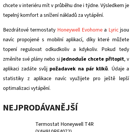
E
chcete v interiéru mít v průběhu dne i týdne. Výsledkem je
T
tepelný komfort a snížení nákladů za vytápění.
E
N
Bezdrátové termostaty
Honeywell Evohome
a
Lyric
jsou
A
navíc propojené s mobilní aplikací, díky které můžete
J
topení regulovat odkudkoliv a kdykoliv. Pokud tedy
Í
změníte své plány nebo si
jednoduše chcete přitopit
, v
T
aplikaci zadáte svůj
požadavek na pár kliků
. Údaje a
?
statistiky z aplikace navíc využijete pro ještě lepší
optimalizaci vytápění.
NEJPRODÁVANĚJŠÍ
HLEDAT
Termostat Honeywell T4R
(Y4H910RF4072)