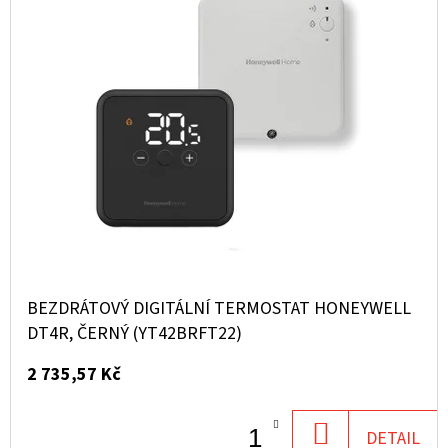
BEZDRÁTOVÝ DIGITÁLNÍ TERMOSTAT HONEYWELL
DT4R, ČERNÝ (YT42BRFT22)
2 735,57 Kč
DO
DETAIL