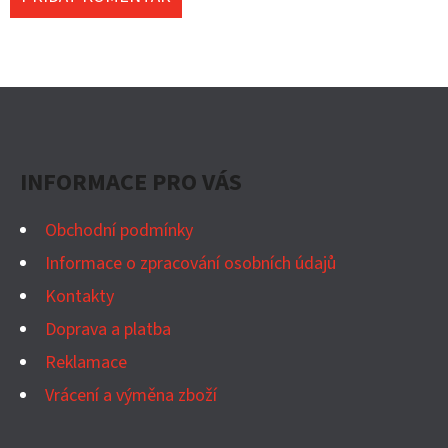
Z
Á
P
INFORMACE PRO VÁS
A
T
Obchodní podmínky
Í
Informace o zpracování osobních údajů
Kontakty
Doprava a platba
Reklamace
Vrácení a výměna zboží