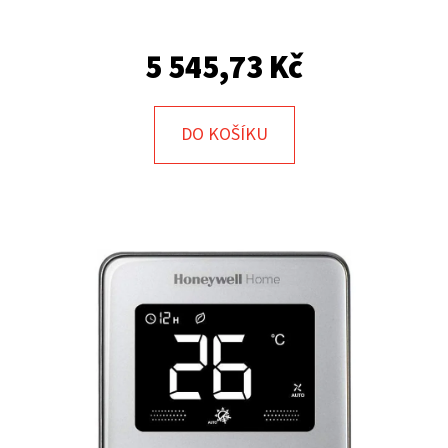
E
T
5 545,73 Kč
E
N
A
DO KOŠÍKU
J
Í
T
?
HLEDAT