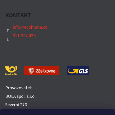
KONTAKT
info
@
evohome.cz
311 257 435
Provozovatel:
BOLA spol. s.r.o.
​Severní 276
252 25 Jinočany