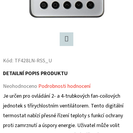
D
O
P
O
R
Twitter
U
Č
Kód:
TF428LN-RSS_U
U
DETAILNÍ POPIS PRODUKTU
J
E
Průměrné
Neohodnoceno
Podrobnosti hodnocení
M
hodnocení
Je určen pro ovládání 2- a 4-trubkových fan-coilových
E
produktu
jednotek s třírychlostním ventilátorem. Tento digitální
je
termostat nabízí přesné řízení teploty s funkcí ochrany
0,0
proti zamrznutí a úspory energie. Uživatel může volit