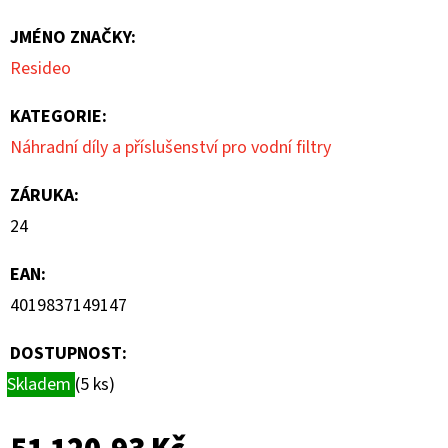
5
JMÉNO ZNAČKY
:
hvězdiček.
Resideo
KATEGORIE
:
Náhradní díly a příslušenství pro vodní filtry
ZÁRUKA
:
24
EAN
:
4019837149147
DOSTUPNOST:
Skladem
(5 ks)