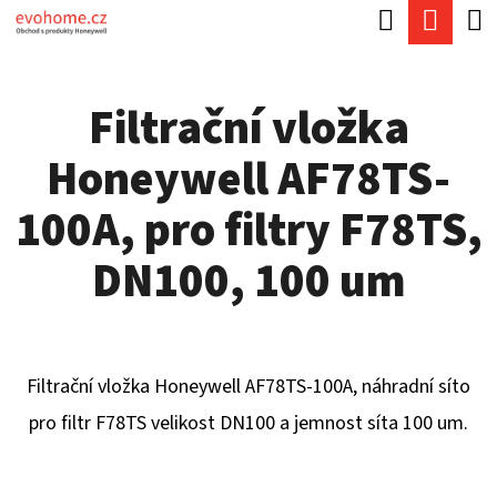
K
Hledat
Náku
Přejít
O
Zpět
Zpět
na
koší
Š
obsah
Filtrační vložka
Í
C
K
Honeywell AF78TS-
O
P
100A, pro filtry F78TS,
O
DN100, 100 um
T
Ř
E
Filtrační vložka Honeywell AF78TS-100A, náhradní síto
B
pro filtr F78TS velikost DN100 a jemnost síta 100 um.
U
J