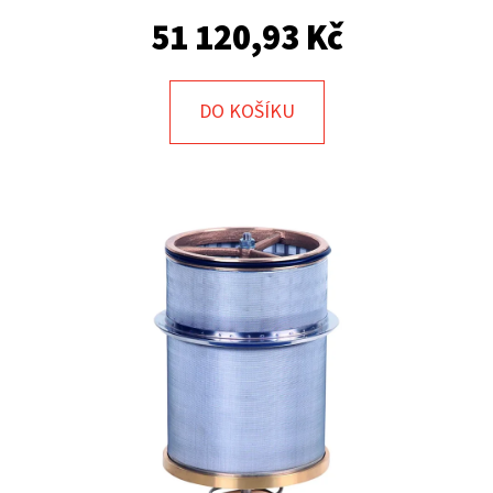
E
51 120,93 Kč
T
E
N
DO KOŠÍKU
A
J
Í
T
?
HLEDAT