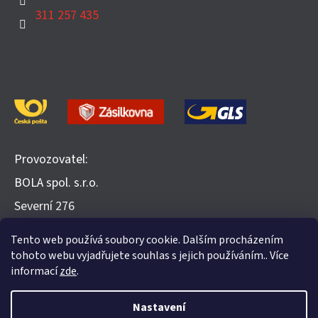
311 257 435
Provozovatel:
BOLA spol. s.r.o.
​Severní 276
252 25 Jinočany
Tento web používá soubory cookie. Dalším procházením
Recenze na Heureka.cz
tohoto webu vyjadřujete souhlas s jejich používáním.. Více
informací
zde
.
Nastavení