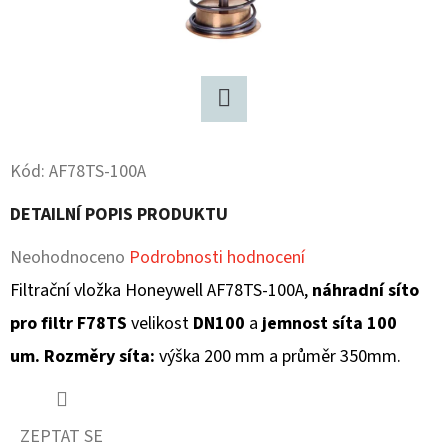
D
O
P
O
Twitter
R
U
Kód:
AF78TS-100A
Č
DETAILNÍ POPIS PRODUKTU
U
J
Průměrné
Neohodnoceno
Podrobnosti hodnocení
E
hodnocení
Filtrační vložka Honeywell AF78TS-100A,
náhradní síto
M
produktu
pro filtr F78TS
velikost
DN100
a
jemnost síta 100
E
je
um. Rozměry síta:
výška 200 mm a průměr 350mm.
0,0
z
ZEPTAT SE