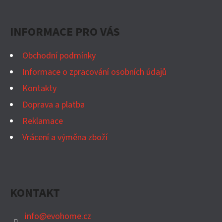
Á
P
INFORMACE PRO VÁS
A
T
Obchodní podmínky
Í
Informace o zpracování osobních údajů
Kontakty
Doprava a platba
Reklamace
Vrácení a výměna zboží
KONTAKT
info
@
evohome.cz