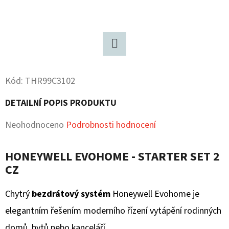
D
O
P
O
Twitter
R
Kód:
THR99C3102
U
Č
DETAILNÍ POPIS PRODUKTU
U
Průměrné
Neohodnoceno
Podrobnosti hodnocení
J
E
hodnocení
M
HONEYWELL EVOHOME - STARTER SET 2
produktu
E
CZ
je
0,0
Chytrý
bezdrátový systém
Honeywell Evohome je
z
elegantním řešením moderního řízení vytápění rodinných
5
domů, bytů nebo kanceláří.