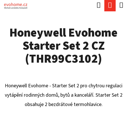
K
Hledat
Náku
Přejít
O
Zpět
Zpět
na
koší
Š
obsah
Honeywell Evohome
Í
C
K
Starter Set 2 CZ
O
P
(THR99C3102)
O
T
Ř
Honeywell Evohome - Starter Set 2 pro chytrou regulaci
E
vytápění rodinných domů, bytů a kanceláří. Starter Set 2
B
obsahuje 2 bezdrátové termohlavice.
U
J