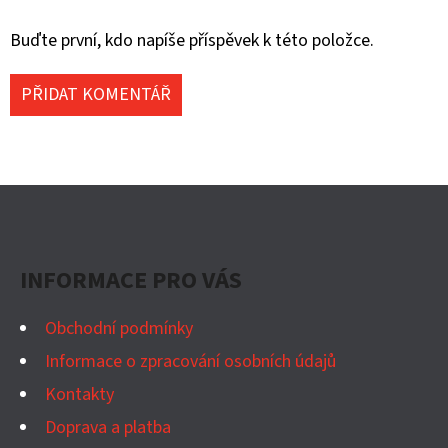
Buďte první, kdo napíše příspěvek k této položce.
PŘIDAT KOMENTÁŘ
Z
Á
P
INFORMACE PRO VÁS
A
T
Obchodní podmínky
Í
Informace o zpracování osobních údajů
Kontakty
Doprava a platba