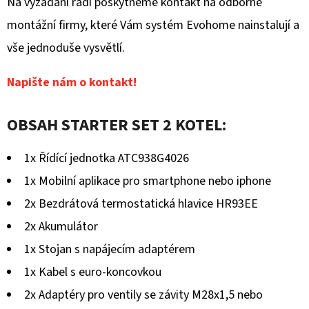
Na vyžádání rádi poskytneme kontakt na odborné
montážní firmy, které Vám systém Evohome nainstalují a
vše jednoduše vysvětlí.
Napište nám o kontakt!
OBSAH STARTER SET 2 KOTEL:
1x Řídící jednotka ATC938G4026
1x Mobilní aplikace pro smartphone nebo iphone
2x Bezdrátová termostatická hlavice HR93EE
2x Akumulátor
1x Stojan s napájecím adaptérem
1x Kabel s euro-koncovkou
2x Adaptéry pro ventily se závity M28x1,5 nebo