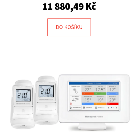
E
11 880,49 Kč
T
E
DO KOŠÍKU
N
A
J
Í
T
?
HLEDAT