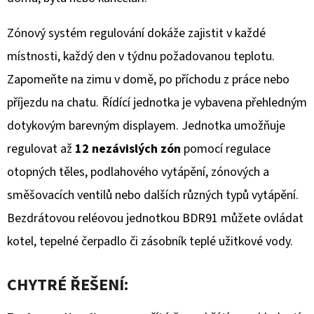
hvězdiček.
Zónový systém regulování dokáže zajistit v každé
místnosti, každý den v týdnu požadovanou teplotu.
Zapomeňte na zimu v domě, po příchodu z práce nebo
příjezdu na chatu. Řídící jednotka je vybavena přehledným
dotykovým barevným displayem. Jednotka umožňuje
regulovat až
12 nezávislých zón
pomocí regulace
otopných těles, podlahového vytápění, zónových a
směšovacích ventilů nebo dalších různých typů vytápění.
Bezdrátovou reléovou jednotkou BDR91 můžete ovládat
kotel, tepelné čerpadlo či zásobník teplé užitkové vody.
CHYTRÉ ŘEŠENÍ: