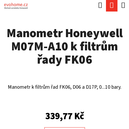
K
Hledat
Náku
Přejít
O
Zpět
Zpět
na
koší
Š
obsah
Manometr Honeywell
Í
C
K
M07M-A10 k filtrům
O
P
řady FK06
O
T
Ř
Manometr k filtrům řad FK06, D06 a D17P, 0...10 bary.
E
B
U
339,77 Kč
J