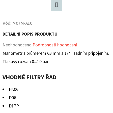
D
Twitter
O
Kód:
M07M-A10
P
O
DETAILNÍ POPIS PRODUKTU
R
U
Průměrné
Neohodnoceno
Podrobnosti hodnocení
Č
hodnocení
Manometr s průměrem 63 mm a 1/4" zadním připojením.
U
produktu
Tlakový rozsah 0...10 bar.
J
E
je
M
VHODNÉ FILTRY ŘAD
0,0
E
z
FK06
5
D06
hvězdiček.
D17P