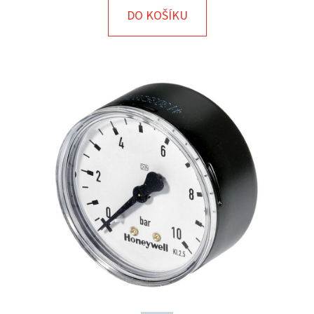
E
DO KOŠÍKU
T
E
N
A
J
Í
T
?
HLEDAT