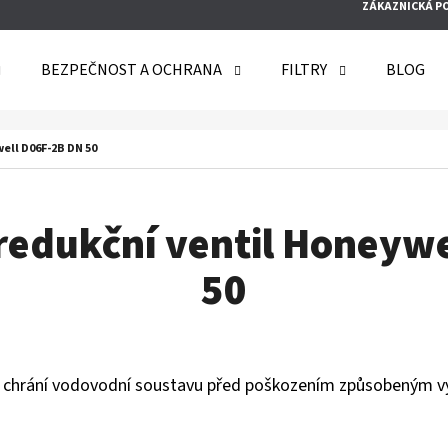
ZÁKAZNICKÁ P
BEZPEČNOST A OCHRANA
FILTRY
BLOG
O POTŘEBUJETE NAJÍT?
ell D06F-2B DN 50
HLEDAT
edukční ventil Honeywe
50
DOPORUČUJEME
l chrání vodovodní soustavu před poškozením způsobeným 