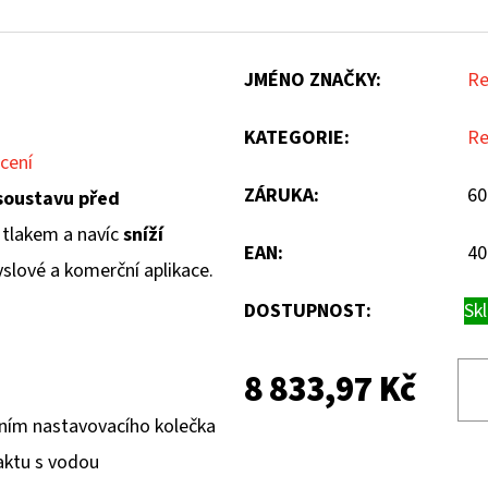
JMÉNO ZNAČKY
:
Re
KATEGORIE
:
Re
cení
ZÁRUKA
:
60
soustavu před
tlakem a navíc
sníží
EAN
:
40
slové a komerční aplikace.
DOSTUPNOST:
Sk
8 833,97 Kč
ením nastavovacího kolečka
taktu s vodou