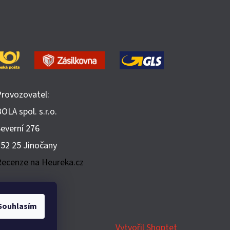
Provozovatel:
OLA spol. s.r.o.
Severní 276
252 25 Jinočany
Recenze na Heureka.cz
Souhlasím
Vytvořil Shoptet