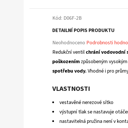
Kód:
D06F-2B
DETAILNÍ POPIS PRODUKTU
Průměrné
Neohodnoceno
Podrobnosti hodno
hodnocení
Redukční ventil
chrání vodovodní 
produktu
poškozením
způsobeným vysokým 
je
spotřebu vody.
Vhodné i pro průmy
0,0
VLASTNOSTI
z
5
vestavěné nerezové sítko
hvězdiček.
výstupní tlak se nastavuje otáč
nastavitelná pružina není v kon