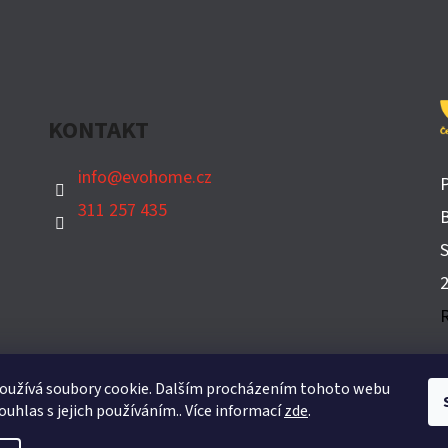
KONTAKT
info
@
evohome.cz
311 257 435
B
​
oužívá soubory cookie. Dalším procházením tohoto webu
ouhlas s jejich používáním.. Více informací
zde
.
yhrazena.