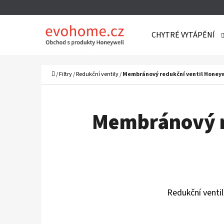
K
Přejít
O
Zpět
Zpět
na
CHYTRÉ VYTÁPĚNÍ
Š
do
do
obsah
Í
obchodu
obchodu
C
K
Domů
/
Filtry
/
Redukční ventily
/
Membránový redukční ventil Honeyw
Membránový r
Redukční venti