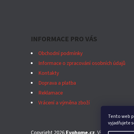
Z
Á
P
A
INFORMACE PRO VÁS
T
Obchodní podmínky
Í
Informace o zpracování osobních údajů
Kontakty
Doprava a platba
Reklamace
Vrácení a výměna zboží
Tento web p
vyjadřujete s
Copyright 2026
Evohome.cz
. Všechna práva v