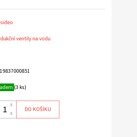
sideo
dukční ventily na vodu
19837000851
ladem
(3 ks)
DO KOŠÍKU