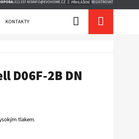
ODPORA:
311 257 435
INFO@EVOHOME.CZ
REGISTROVAT
PŘIHLÁŠENÍ
Hledat
Nákupn
KONTAKTY
košík
ll D06F-2B DN
vysokým tlakem.