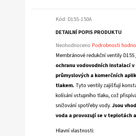
Kód:
D15S-150A
DETAILNÍ POPIS PRODUKTU
Průměrné
Neohodnoceno
Podrobnosti hodno
hodnocení
Membránové redukční ventily D15S
produktu
ochranu vodovodních instalací 
je
průmyslových a komerčních apl
0,0
tlakem.
Tyto ventily zajišťují konsta
z
kolísání vstupního tlaku, což přispív
5
snižování spotřeby vody.
Jsou vhod
hvězdiček.
voda a provozují se v teplotách 
Hlavní vlastnosti: