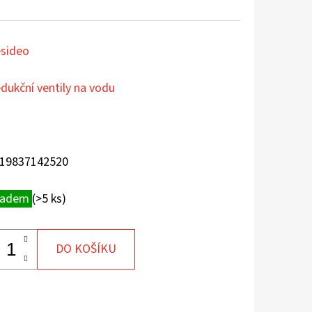
sideo
dukční ventily na vodu
19837142520
ladem
(>5 ks)
DO KOŠÍKU