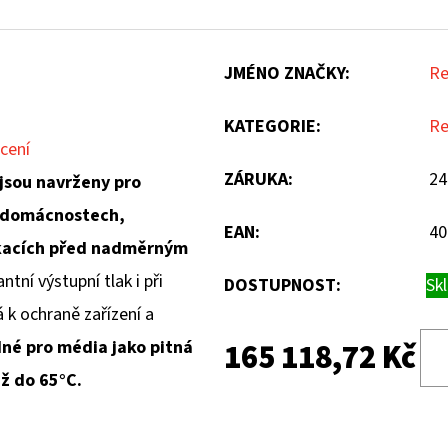
JMÉNO ZNAČKY
:
Re
KATEGORIE
:
Re
cení
ZÁRUKA
:
24
jsou navrženy pro
v domácnostech,
EAN
:
40
ikacích před nadměrným
ntní výstupní tlak i při
DOSTUPNOST:
Sk
á k ochraně zařízení a
né pro média jako pitná
165 118,72 Kč
až do 65°C.