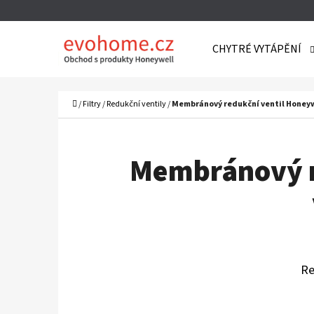
K
Přejít
O
Zpět
Zpět
na
CHYTRÉ VYTÁPĚNÍ
Š
do
do
obsah
Í
obchodu
obchodu
C
K
Domů
/
Filtry
/
Redukční ventily
/
Membránový redukční ventil Honeywel
Membránový r
Re