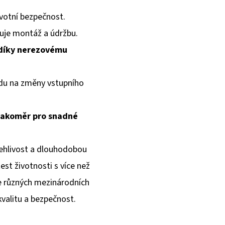
votní bezpečnost.
je montáž a údržbu.
 díky nerezovému
ledu na změny vstupního
tlakoměr pro snadné
lehlivost a dlouhodobou
est životnosti s více než
le různých mezinárodních
kvalitu a bezpečnost.