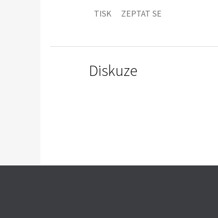
TISK
ZEPTAT SE
Diskuze
Z
Á