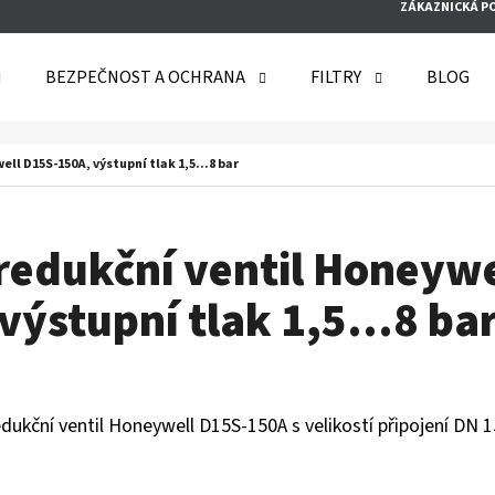
ZÁKAZNICKÁ P
BEZPEČNOST A OCHRANA
FILTRY
BLOG
O POTŘEBUJETE NAJÍT?
l D15S-150A, výstupní tlak 1,5...8 bar
HLEDAT
edukční ventil Honeywe
výstupní tlak 1,5...8 ba
DOPORUČUJEME
dukční ventil Honeywell D15S-150A s velikostí připojení DN 1