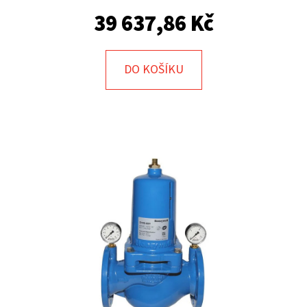
E
39 637,86 Kč
T
E
N
DO KOŠÍKU
A
J
Í
T
?
HLEDAT