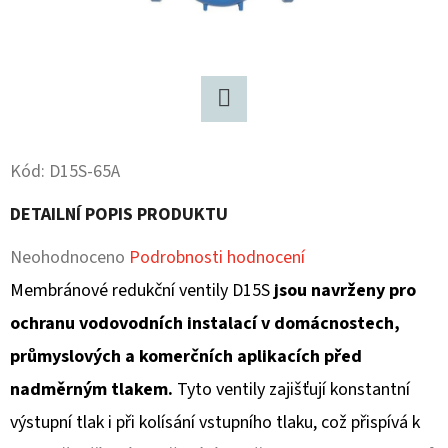
D
O
P
O
Twitter
R
U
Kód:
D15S-65A
Č
DETAILNÍ POPIS PRODUKTU
U
J
Průměrné
Neohodnoceno
Podrobnosti hodnocení
E
hodnocení
Membránové redukční ventily D15S
jsou navrženy pro
M
produktu
ochranu vodovodních instalací v domácnostech,
E
je
průmyslových a komerčních aplikacích před
0,0
nadměrným tlakem.
Tyto ventily zajišťují konstantní
z
výstupní tlak i při kolísání vstupního tlaku, což přispívá k