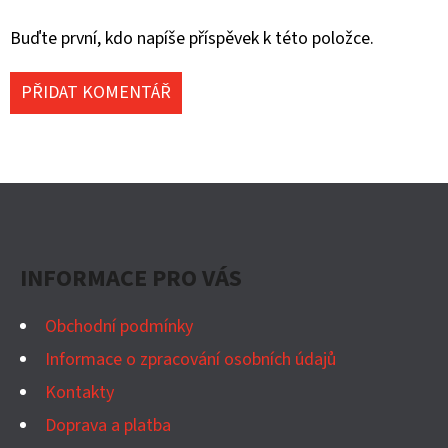
Buďte první, kdo napíše příspěvek k této položce.
PŘIDAT KOMENTÁŘ
Z
Á
P
INFORMACE PRO VÁS
A
T
Obchodní podmínky
Í
Informace o zpracování osobních údajů
Kontakty
Doprava a platba