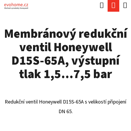
K
Hledat
Náku
Přejít
O
Zpět
Zpět
na
koší
Š
obsah
Membránový redukční
Í
C
K
ventil Honeywell
O
P
D15S-65A, výstupní
O
tlak 1,5...7,5 bar
T
Ř
E
Redukční ventil Honeywell D15S-65A s velikostí připojení
B
DN 65.
U
J