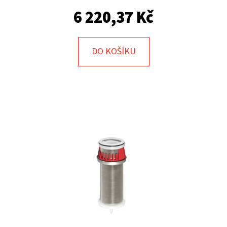
E
6 220,37 Kč
T
E
N
DO KOŠÍKU
A
J
Í
T
?
HLEDAT