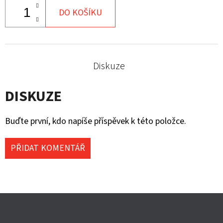
DO KOŠÍKU
Diskuze
DISKUZE
Buďte první, kdo napíše příspěvek k této položce.
PŘIDAT KOMENTÁŘ
Z
Á