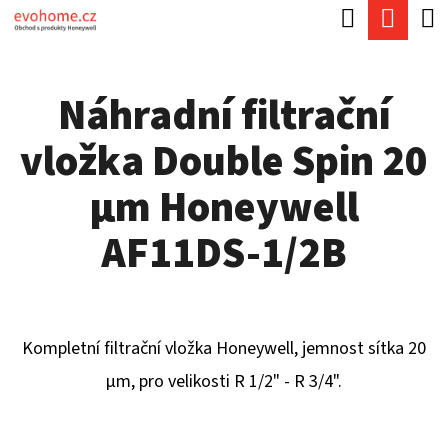
K
Hledat
Náku
Přejít
O
Zpět
Zpět
na
koší
Š
obsah
Náhradní filtrační
Í
C
K
vložka Double Spin 20
O
P
µm Honeywell
O
AF11DS-1/2B
T
Ř
E
Kompletní filtrační vložka Honeywell, jemnost sítka 20
B
µm, pro velikosti R 1/2" - R 3/4".
U
J