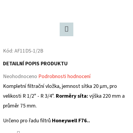
D
O
P
O
Twitter
R
U
Kód:
AF11DS-1/2B
Č
DETAILNÍ POPIS PRODUKTU
U
J
Průměrné
Neohodnoceno
Podrobnosti hodnocení
E
hodnocení
Kompletní filtrační vložka, jemnost sítka 20 µm, pro
M
produktu
velikosti R 1/2" - R 3/4".
Rorměry síta:
výška 220 mm a
E
je
průměr 75 mm.
0,0
Určeno pro řadu filtrů
Honeywell F76..
z