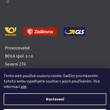
Provozovatel:
BOLA spol. s.r.o.
​Severní 276
252 25 Jinočany
Tento web používá soubory cookie. Dalším procházením
Recenze na Heureka.cz
tohoto webu vyjadřujete souhlas s jejich používáním.. Více
informací
zde
.
Nastavení