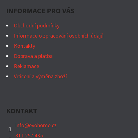
P
INFORMACE PRO VÁS
A
T
Obchodní podmínky
Í
Informace o zpracování osobních údajů
Kontakty
Doprava a platba
Reklamace
Vrácení a výměna zboží
KONTAKT
info
@
evohome.cz
311 257 435