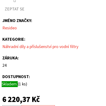
5
ZEPTAT SE
hvězdiček.
JMÉNO ZNAČKY
:
Resideo
KATEGORIE
:
Náhradní díly a příslušenství pro vodní filtry
ZÁRUKA
:
24
DOSTUPNOST:
Skladem
(1 ks)
6 220,37 Kč