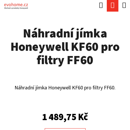
K
Hledat
Náku
Přejít
O
Zpět
Zpět
na
koší
Š
obsah
Náhradní jímka
Í
C
K
Honeywell KF60 pro
O
P
filtry FF60
O
T
Ř
Náhradní jímka Honeywell KF60 pro filtry FF60.
E
B
U
1 489,75 Kč
J