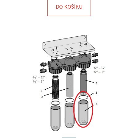
E
DO KOŠÍKU
T
E
N
A
J
Í
T
?
HLEDAT