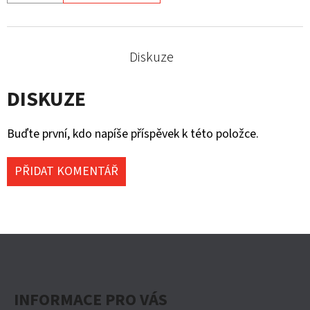
Diskuze
DISKUZE
Buďte první, kdo napíše příspěvek k této položce.
PŘIDAT KOMENTÁŘ
Z
Á
P
INFORMACE PRO VÁS