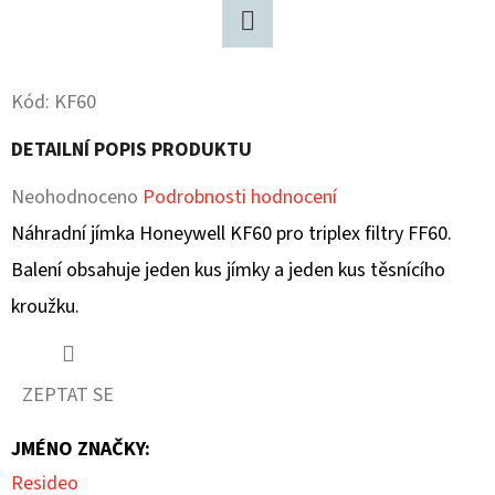
D
Twitter
O
Kód:
KF60
P
O
DETAILNÍ POPIS PRODUKTU
R
U
Průměrné
Neohodnoceno
Podrobnosti hodnocení
Č
hodnocení
Náhradní jímka Honeywell KF60 pro triplex filtry FF60.
U
produktu
Balení obsahuje jeden kus jímky a jeden kus těsnícího
J
E
je
kroužku.
M
0,0
E
z
ZEPTAT SE
5
JMÉNO ZNAČKY
:
hvězdiček.
Resideo