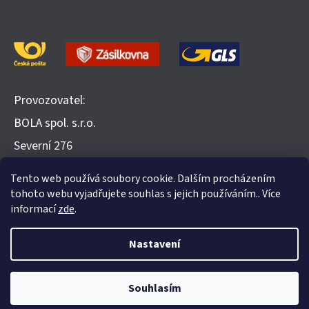
Provozovatel:
BOLA spol. s.r.o.
​Severní 276
252 25 Jinočany
Tento web používá soubory cookie. Dalším procházením
Recenze na Heureka.cz
tohoto webu vyjadřujete souhlas s jejich používáním.. Více
informací
zde
.
Nastavení
Vytvořil Shoptet
Souhlasím
Copyright 2026
Evohome.cz
. Všechna práva vyhrazena.