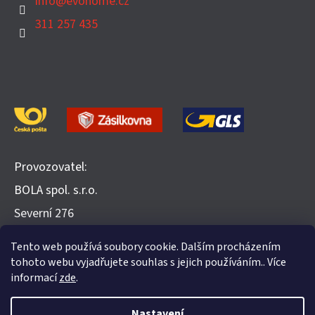
info
@
evohome.cz
311 257 435
Provozovatel:
BOLA spol. s.r.o.
​Severní 276
252 25 Jinočany
Tento web používá soubory cookie. Dalším procházením
Recenze na Heureka.cz
tohoto webu vyjadřujete souhlas s jejich používáním.. Více
informací
zde
.
Nastavení