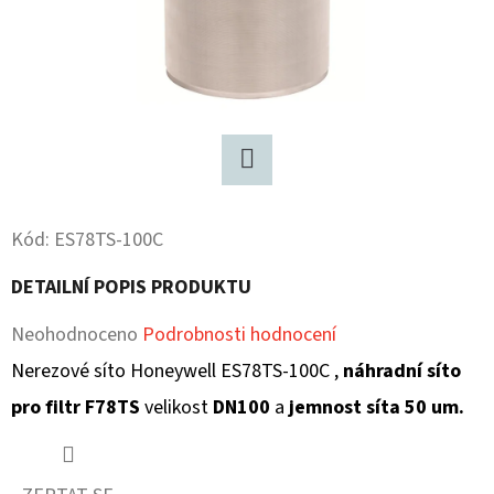
D
O
P
O
R
U
Twitter
Č
Kód:
ES78TS-100C
U
J
DETAILNÍ POPIS PRODUKTU
E
M
Průměrné
Neohodnoceno
Podrobnosti hodnocení
E
hodnocení
Nerezové síto Honeywell ES78TS-100C ,
náhradní síto
produktu
pro filtr F78TS
velikost
DN100
a
jemnost síta 50 um.
je
0,0