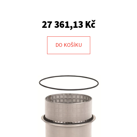
E
T
E
27 361,13 Kč
N
A
DO KOŠÍKU
J
Í
T
?
HLEDAT