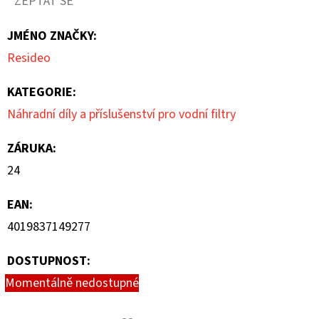
ZEPTAT SE
z
JMÉNO ZNAČKY
:
5
Resideo
hvězdiček.
KATEGORIE
:
Náhradní díly a příslušenství pro vodní filtry
ZÁRUKA
:
24
EAN
:
4019837149277
DOSTUPNOST:
Momentálně nedostupné