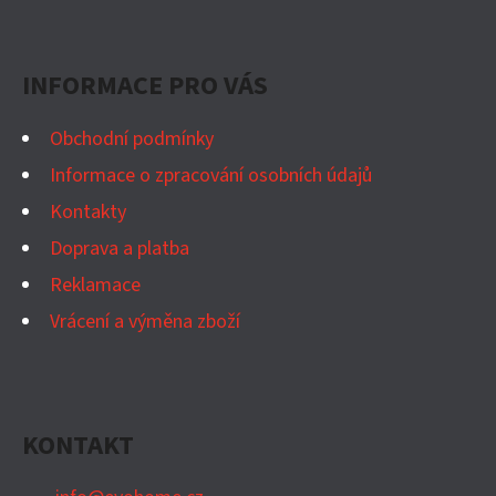
Á
P
INFORMACE PRO VÁS
A
T
Obchodní podmínky
Í
Informace o zpracování osobních údajů
Kontakty
Doprava a platba
Reklamace
Vrácení a výměna zboží
KONTAKT