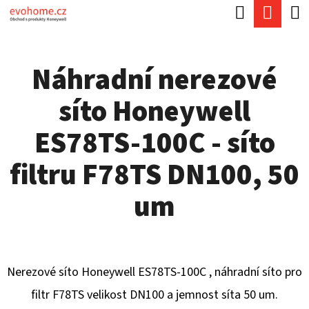
K
Hledat
Náku
Přejít
O
Zpět
Zpět
na
koší
Š
obsah
Náhradní nerezové
Í
C
K
síto Honeywell
O
P
ES78TS-100C - síto
O
filtru F78TS DN100, 50
T
Ř
um
E
B
U
Nerezové síto Honeywell ES78TS-100C , náhradní síto pro
J
filtr F78TS velikost DN100 a jemnost síta 50 um.