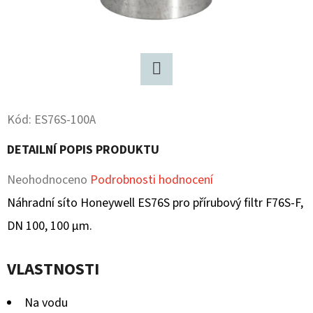
D
O
P
O
Twitter
R
U
Kód:
ES76S-100A
Č
DETAILNÍ POPIS PRODUKTU
U
J
Průměrné
Neohodnoceno
Podrobnosti hodnocení
E
hodnocení
Náhradní síto Honeywell ES76S pro přírubový filtr F76S-F,
M
produktu
DN 100, 100 µm.
E
je
VLASTNOSTI
0,0
z
Na vodu