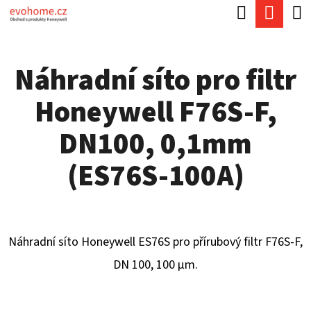
K
Hledat
Náku
Přejít
O
Zpět
Zpět
na
koší
Š
obsah
Náhradní síto pro filtr
Í
C
K
Honeywell F76S-F,
O
P
DN100, 0,1mm
O
(ES76S-100A)
T
Ř
E
Náhradní síto Honeywell ES76S pro přírubový filtr F76S-F,
B
DN 100, 100 µm.
U
J