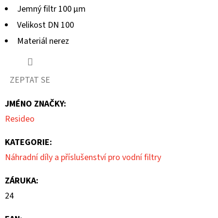
5
Jemný filtr 100 µm
hvězdiček.
Velikost DN 100
Materiál nerez
ZEPTAT SE
JMÉNO ZNAČKY
:
Resideo
KATEGORIE
:
Náhradní díly a příslušenství pro vodní filtry
ZÁRUKA
:
24