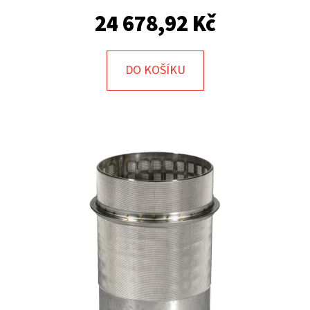
E
24 678,92 Kč
T
E
N
DO KOŠÍKU
A
J
Í
T
?
HLEDAT