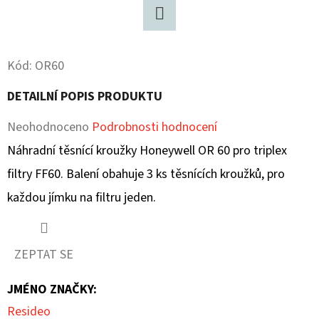
D
Twitter
O
Kód:
OR60
P
O
DETAILNÍ POPIS PRODUKTU
R
U
Průměrné
Neohodnoceno
Podrobnosti hodnocení
Č
hodnocení
Náhradní těsnící kroužky Honeywell OR 60 pro triplex
U
produktu
filtry FF60. Balení obahuje 3 ks těsnících kroužků, pro
J
E
je
každou jímku na filtru jeden.
M
0,0
E
z
ZEPTAT SE
5
JMÉNO ZNAČKY
:
hvězdiček.
Resideo