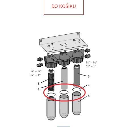
E
DO KOŠÍKU
T
E
N
A
J
Í
T
?
HLEDAT