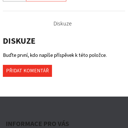
Diskuze
DISKUZE
Buďte první, kdo napíše příspěvek k této položce.
PŘIDAT KOMENTÁŘ
Z
Á
P
INFORMACE PRO VÁS