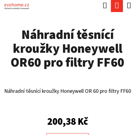
K
Hledat
Náku
Přejít
O
Zpět
Zpět
na
koší
Š
obsah
Náhradní těsnící
Í
C
K
kroužky Honeywell
O
P
OR60 pro filtry FF60
O
T
Ř
Náhradní těsnící kroužky Honeywell OR 60 pro filtry FF60
E
B
U
200,38 Kč
J