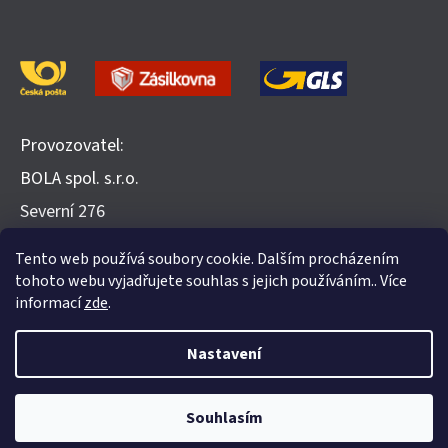
Provozovatel:
BOLA spol. s.r.o.
​Severní 276
252 25 Jinočany
Tento web používá soubory cookie. Dalším procházením
Recenze na Heureka.cz
tohoto webu vyjadřujete souhlas s jejich používáním.. Více
informací
zde
.
Nastavení
Vytvořil Shoptet
Souhlasím
Copyright 2026
Evohome.cz
. Všechna práva vyhrazena.