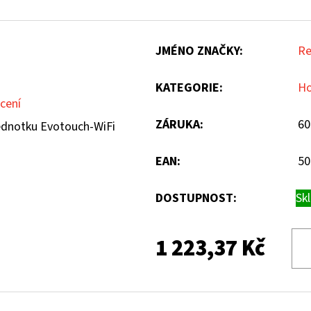
JMÉNO ZNAČKY
:
Re
KATEGORIE
:
Ho
cení
ZÁRUKA
:
60
 jednotku Evotouch-WiFi
EAN
:
50
DOSTUPNOST:
Sk
1 223,37 Kč