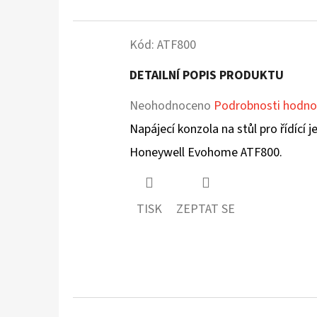
Kód:
ATF800
DETAILNÍ POPIS PRODUKTU
Průměrné
Neohodnoceno
Podrobnosti hodno
hodnocení
Napájecí konzola na stůl pro řídící
produktu
Honeywell Evohome ATF800.
je
0,0
TISK
ZEPTAT SE
z
5
hvězdiček.