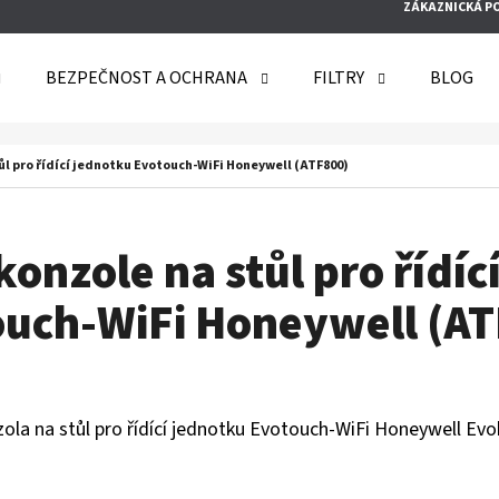
ZÁKAZNICKÁ P
BEZPEČNOST A OCHRANA
FILTRY
BLOG
O POTŘEBUJETE NAJÍT?
ůl pro řídící jednotku Evotouch-WiFi Honeywell (ATF800)
HLEDAT
konzole na stůl pro řídíc
uch-WiFi Honeywell (A
DOPORUČUJEME
zola na stůl pro řídící jednotku Evotouch-WiFi Honeywell E