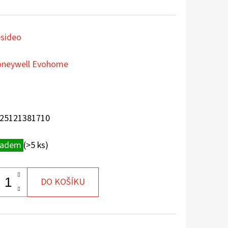
sideo
neywell Evohome
25121381710
ladem
(>5 ks)
DO KOŠÍKU