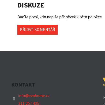
DISKUZE
Buďte první, kdo napíše příspěvek k této položce.
PŘIDAT KOMENTÁŘ
KONTAKT
info
@
evohome.cz
311 257 435