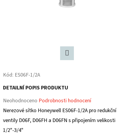
D
O
P
O
R
U
Č
Twitter
U
J
Kód:
ES06F-1/2A
E
DETAILNÍ POPIS PRODUKTU
M
E
Průměrné
Neohodnoceno
Podrobnosti hodnocení
hodnocení
Nerezové sítko Honeywell ES06F-1/2A pro redukční
produktu
ventily D06F, D06FH a D06FN s připojením velikosti
je
1/2"-3/4"