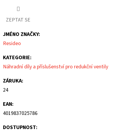
0,0
z
ZEPTAT SE
5
JMÉNO ZNAČKY
:
hvězdiček.
Resideo
KATEGORIE
:
Náhradní díly a příslušenství pro redukční ventily
ZÁRUKA
:
24
EAN
:
4019837025786
DOSTUPNOST: