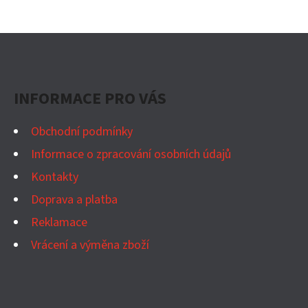
Z
Á
P
INFORMACE PRO VÁS
A
T
Obchodní podmínky
Í
Informace o zpracování osobních údajů
Kontakty
Doprava a platba
Reklamace
Vrácení a výměna zboží