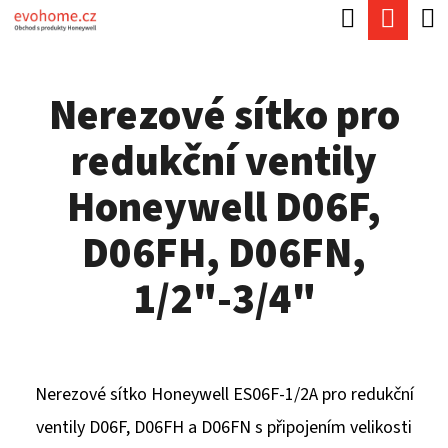
K
Hledat
Náku
Přejít
O
Zpět
Zpět
na
koší
Š
obsah
Nerezové sítko pro
Í
C
K
redukční ventily
O
P
Honeywell D06F,
O
D06FH, D06FN,
T
Ř
1/2"-3/4"
E
B
U
Nerezové sítko Honeywell ES06F-1/2A pro redukční
J
ventily D06F, D06FH a D06FN s připojením velikosti