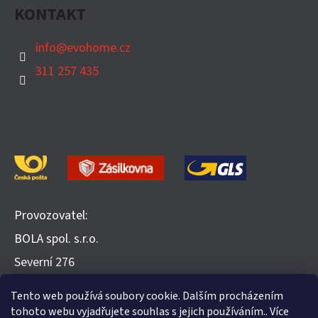
KONTAKT
info
@
evohome.cz
311 257 435
Provozovatel:
BOLA spol. s.r.o.
​Severní 276
252 25 Jinočany
Tento web používá soubory cookie. Dalším procházením
Recenze na Heureka.cz
tohoto webu vyjadřujete souhlas s jejich používáním.. Více