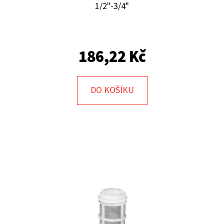
E
1/2"-3/4"
T
E
N
186,22 Kč
A
J
DO KOŠÍKU
Í
T
?
HLEDAT