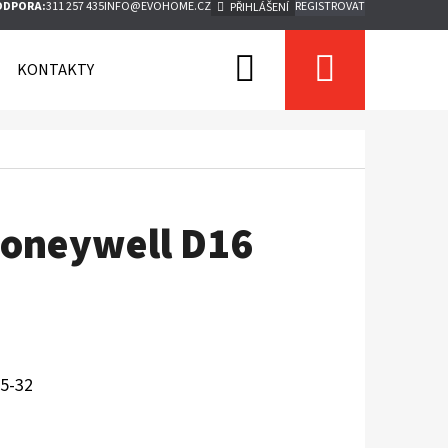
ODPORA:
311 257 435
INFO@EVOHOME.CZ
REGISTROVAT
PŘIHLÁŠENÍ
Hledat
Nákupn
KONTAKTY
košík
Honeywell D16
25-32