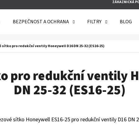
ZÁKAZNICKÁ P
BEZPEČNOST A OCHRANA
FILTRY
BLOG
O POTŘEBUJETE NAJÍT?
 sítko pro redukční ventily Honeywell D16 DN 25-32 (ES16-25)
HLEDAT
ko pro redukční ventily 
DN 25-32 (ES16-25)
DOPORUČUJEME
zové sítko Honeywell ES16-25 pro redukční ventily D16 DN 