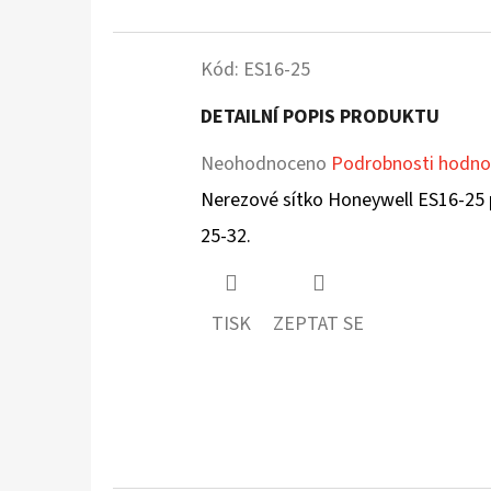
Kód:
ES16-25
DETAILNÍ POPIS PRODUKTU
Průměrné
Neohodnoceno
Podrobnosti hodno
hodnocení
Nerezové sítko Honeywell ES16-25 
produktu
25-32.
je
0,0
TISK
ZEPTAT SE
z
5
hvězdiček.