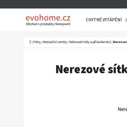
K
Přejít
O
Zpět
Zpět
na
CHYTRÉ VYTÁPĚNÍ
Š
do
do
obsah
Í
obchodu
obchodu
C
K
Domů
/
Filtry
/
Redukční ventily
/
Náhradní díly a příslušenství
/
Nerezové
Nerezové sít
Nere