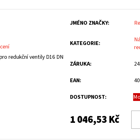
JMÉNO ZNAČKY
:
Re
Ná
KATEGORIE
:
cení
re
pro redukční ventily D16 DN
ZÁRUKA
:
24
EAN
:
40
DOSTUPNOST:
Mo
1 046,53 Kč