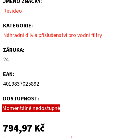
JMÉNO ZNAČKY
:
5
Resideo
hvězdiček.
KATEGORIE
:
Náhradní díly a příslušenství pro vodní filtry
ZÁRUKA
:
24
EAN
:
4019837025892
DOSTUPNOST:
Momentálně nedostupné
794,97 Kč