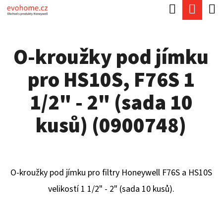
K
Hledat
Náku
Přejít
O
Zpět
Zpět
na
koší
Š
obsah
O-kroužky pod jímku
Í
C
K
pro HS10S, F76S 1
O
P
1/2" - 2" (sada 10
O
kusů) (0900748)
T
Ř
E
O-kroužky pod jímku pro filtry Honeywell F76S a HS10S
B
velikostí 1 1/2" - 2" (sada 10 kusů).
U
J