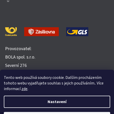
Provozovatel:
BOLA spol. s.r.o.
​Severní 276
252 25 Jinočany
Tento web používá soubory cookie. Dalším procházením
Recenze na Heureka.cz
tohoto webu vyjadřujete souhlas s jejich používáním.. Více
informací
zde
.
Nastavení
Vytvořil Shoptet