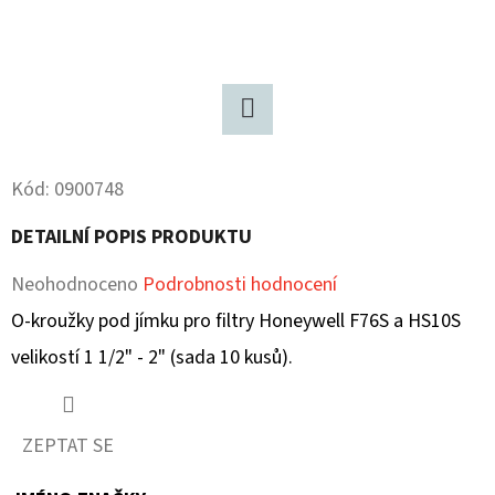
D
O
P
O
Twitter
R
U
Kód:
0900748
Č
DETAILNÍ POPIS PRODUKTU
U
J
Průměrné
Neohodnoceno
Podrobnosti hodnocení
E
hodnocení
O-kroužky pod jímku pro filtry Honeywell F76S a HS10S
M
produktu
velikostí 1 1/2" - 2" (sada 10 kusů).
E
je
0,0
ZEPTAT SE
z