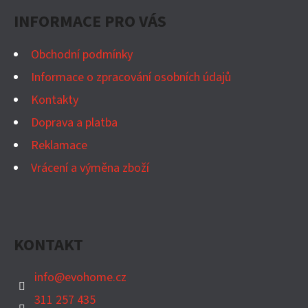
P
INFORMACE PRO VÁS
A
T
Obchodní podmínky
Í
Informace o zpracování osobních údajů
Kontakty
Doprava a platba
Reklamace
Vrácení a výměna zboží
KONTAKT
info
@
evohome.cz
311 257 435