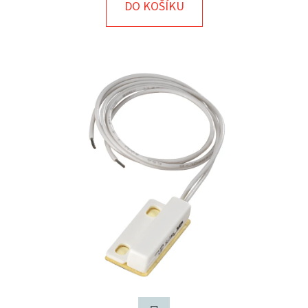
E
DO KOŠÍKU
T
E
N
A
J
Í
T
?
HLEDAT