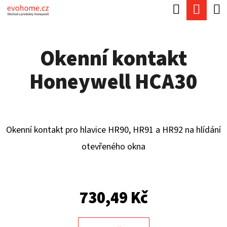
K
Hledat
Náku
Přejít
O
Zpět
Zpět
na
koší
Š
obsah
Okenní kontakt
Í
C
K
Honeywell HCA30
O
P
O
T
Okenní kontakt pro hlavice HR90, HR91 a HR92 na hlídání
Ř
otevřeného okna
E
B
730,49 Kč
U
J