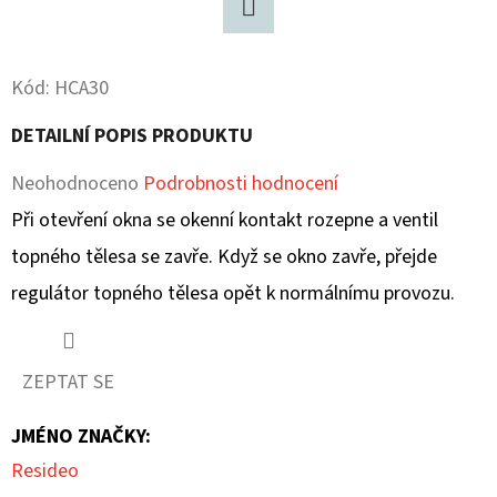
D
Twitter
O
Kód:
HCA30
P
O
DETAILNÍ POPIS PRODUKTU
R
Průměrné
Neohodnoceno
Podrobnosti hodnocení
U
Č
hodnocení
Při otevření okna se okenní kontakt rozepne a ventil
U
produktu
topného tělesa se zavře. Když se okno zavře, přejde
J
je
regulátor topného tělesa opět k normálnímu provozu.
E
0,0
M
E
z
ZEPTAT SE
5
JMÉNO ZNAČKY
:
hvězdiček.
Resideo