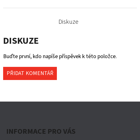
Diskuze
DISKUZE
Buďte první, kdo napíše příspěvek k této položce.
PŘIDAT KOMENTÁŘ
Z
Á
P
INFORMACE PRO VÁS
A