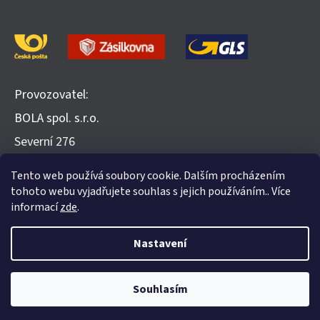
Provozovatel:
BOLA spol. s.r.o.
​Severní 276
252 25 Jinočany
Tento web používá soubory cookie. Dalším procházením
Recenze na Heureka.cz
tohoto webu vyjadřujete souhlas s jejich používáním.. Více
informací
zde
.
Nastavení
Vytvořil Shoptet
Souhlasím
Copyright 2026
Evohome.cz
. Všechna práva vyhrazena.