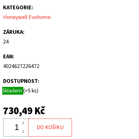
KATEGORIE
:
Honeywell Evohome
ZÁRUKA
:
24
EAN
:
4024627226472
DOSTUPNOST:
Skladem
(>5 ks)
730,49 Kč
DO KOŠÍKU