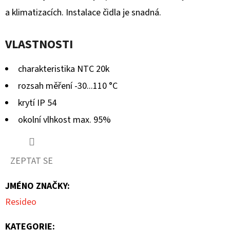
5
a klimatizacích. Instalace čidla je snadná.
hvězdiček.
VLASTNOSTI
charakteristika NTC 20k
rozsah měření -30...110 °C
krytí IP 54
okolní vlhkost max. 95%
ZEPTAT SE
JMÉNO ZNAČKY
:
Resideo
KATEGORIE
: