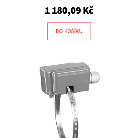
E
1 180,09 Kč
T
E
N
DO KOŠÍKU
A
J
Í
T
?
HLEDAT