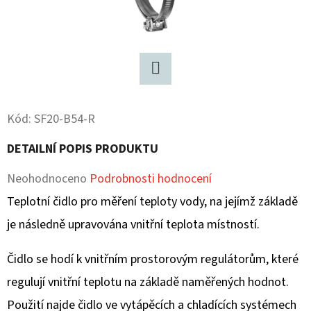
D
O
P
O
Twitter
R
U
Kód:
SF20-B54-R
Č
DETAILNÍ POPIS PRODUKTU
U
J
Průměrné
Neohodnoceno
Podrobnosti hodnocení
E
hodnocení
Teplotní čidlo pro měření teploty vody, na jejímž základě
M
produktu
je následně upravována vnitřní teplota místností.
E
je
Čidlo se hodí k vnitřním prostorovým regulátorům, které
0,0
regulují vnitřní teplotu na základě naměřených hodnot.
z
Použití najde čidlo ve vytápěcích a chladících systémech