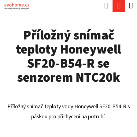
K
Hledat
Náku
Přejít
O
Zpět
Zpět
na
koší
Š
obsah
Příložný snímač
Í
C
K
teploty Honeywell
O
P
SF20-B54-R se
O
senzorem NTC20k
T
Ř
E
Příložný snímač teploty vody Honeywell SF20-B54-R s
B
páskou pro přichycení na potrubí.
U
J