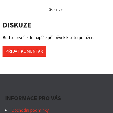
Diskuze
DISKUZE
Buďte první, kdo napíše příspěvek k této položce.
PŘIDAT KOMENTÁŘ
Z
Á
P
INFORMACE PRO VÁS
A
T
Obchodní podmínky