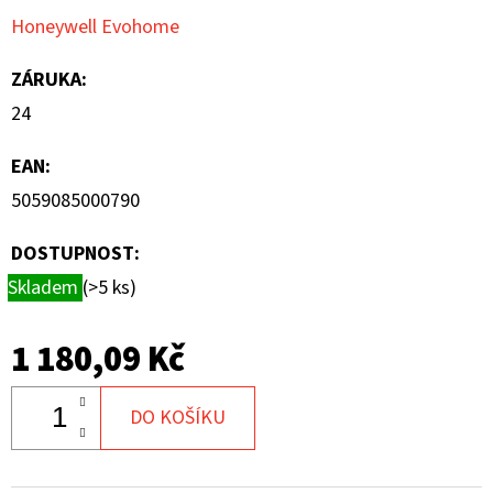
Honeywell Evohome
ZÁRUKA
:
24
EAN
:
5059085000790
DOSTUPNOST:
Skladem
(>5 ks)
1 180,09 Kč
DO KOŠÍKU