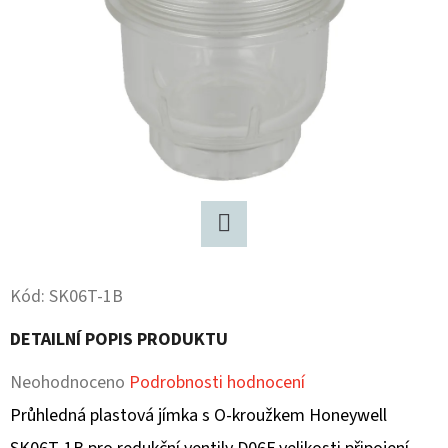
D
O
P
O
R
U
Č
U
J
Twitter
E
Kód:
SK06T-1B
M
E
DETAILNÍ POPIS PRODUKTU
Průměrné
Neohodnoceno
Podrobnosti hodnocení
hodnocení
Průhledná plastová jímka s O-kroužkem Honeywell
produktu