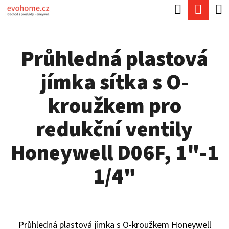
K
Hledat
Náku
Přejít
O
Zpět
Zpět
na
koší
Š
obsah
Průhledná plastová
Í
C
K
jímka sítka s O-
O
P
kroužkem pro
O
redukční ventily
T
Ř
Honeywell D06F, 1"-1
E
1/4"
B
U
J
Průhledná plastová jímka s O-kroužkem Honeywell