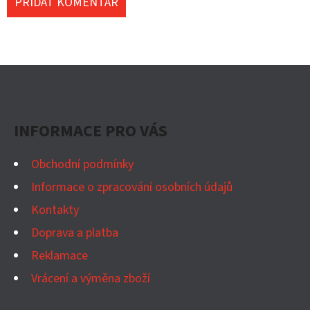
PŘIDAT KOMENTÁŘ
Z
Á
P
INFORMACE PRO VÁS
A
T
Obchodní podmínky
Í
Informace o zpracování osobních údajů
Kontakty
Doprava a platba
Reklamace
Vrácení a výměna zboží