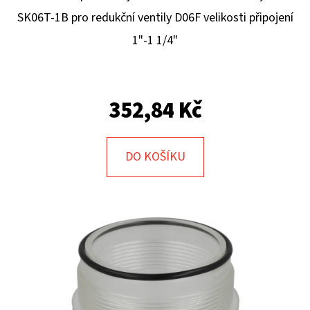
E
SK06T-1B pro redukční ventily D06F velikosti připojení
T
1"-1 1/4"
E
N
A
352,84 Kč
J
Í
DO KOŠÍKU
T
?
HLEDAT