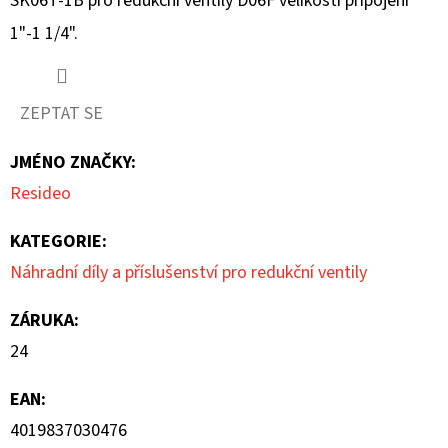
SK06T-1B pro redukční ventily D06F velikosti připojení
je
1"-1 1/4".
0,0
z
ZEPTAT SE
5
JMÉNO ZNAČKY
:
hvězdiček.
Resideo
KATEGORIE
:
Náhradní díly a příslušenství pro redukční ventily
ZÁRUKA
:
24
EAN
:
4019837030476