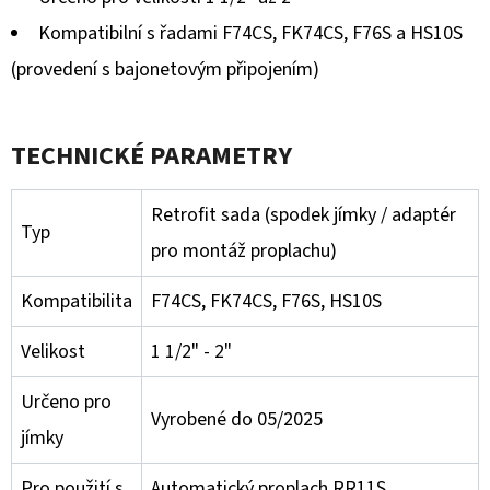
Kompatibilní s řadami F74CS, FK74CS, F76S a HS10S
(provedení s bajonetovým připojením)
TECHNICKÉ PARAMETRY
Retrofit sada (spodek jímky / adaptér
Typ
pro montáž proplachu)
Kompatibilita
F74CS, FK74CS, F76S, HS10S
Velikost
1 1/2" - 2"
Určeno pro
Vyrobené do 05/2025
jímky
Pro použití s
Automatický proplach RR11S