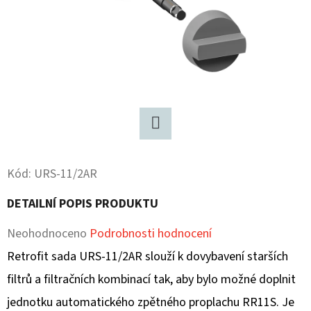
D
O
P
O
R
U
Č
Twitter
U
J
Kód:
URS-11/2AR
E
DETAILNÍ POPIS PRODUKTU
M
E
Průměrné
Neohodnoceno
Podrobnosti hodnocení
hodnocení
Retrofit sada URS-11/2AR slouží k dovybavení starších
produktu
filtrů a filtračních kombinací tak, aby bylo možné doplnit
je
jednotku automatického zpětného proplachu RR11S. Je