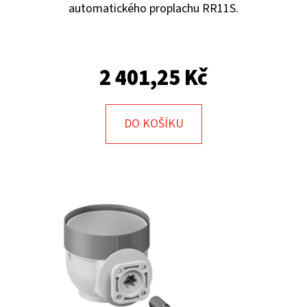
E
automatického proplachu RR11S.
T
E
N
2 401,25 Kč
A
J
DO KOŠÍKU
Í
T
?
HLEDAT