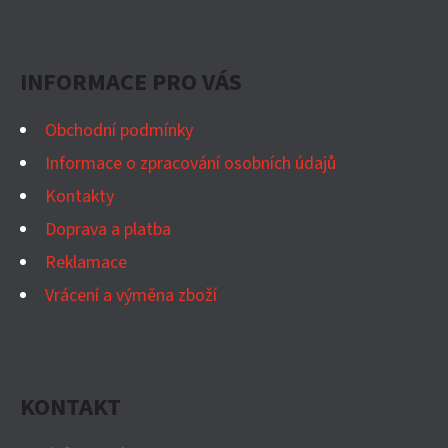
Z
Á
P
INFORMACE PRO VÁS
A
T
Obchodní podmínky
Í
Informace o zpracování osobních údajů
Kontakty
Doprava a platba
Reklamace
Vrácení a výměna zboží
KONTAKT