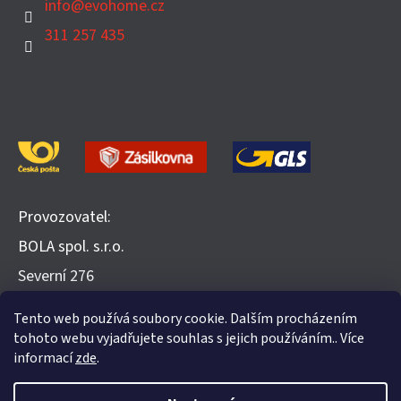
info
@
evohome.cz
311 257 435
Provozovatel:
BOLA spol. s.r.o.
​Severní 276
252 25 Jinočany
Tento web používá soubory cookie. Dalším procházením
Recenze na Heureka.cz
tohoto webu vyjadřujete souhlas s jejich používáním.. Více
informací
zde
.