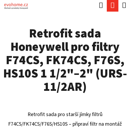
K
Hledat
Náku
Přejít
O
Zpět
Zpět
na
koší
Š
obsah
Retrofit sada
Í
C
K
Honeywell pro filtry
O
P
F74CS, FK74CS, F76S,
O
HS10S 1 1/2"–2" (URS-
T
Ř
11/2AR)
E
B
U
Retrofit sada pro starší jímky filtrů
J
F74CS/FK74CS/F76S/HS10S – připraví filtr na montáž