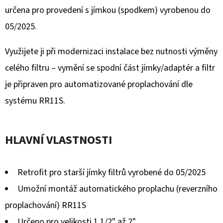
0,0
určena pro provedení s jímkou (spodkem) vyrobenou do
z
05/2025.
5
Využijete ji při modernizaci instalace bez nutnosti výměny
hvězdiček.
celého filtru – vymění se spodní část jímky/adaptér a filtr
je připraven pro automatizované proplachování dle
systému RR11S.
HLAVNÍ VLASTNOSTI
Retrofit pro starší jímky filtrů vyrobené do 05/2025
Umožní montáž automatického proplachu (reverzního
proplachování) RR11S
Určeno pro velikosti 1 1/2" až 2"