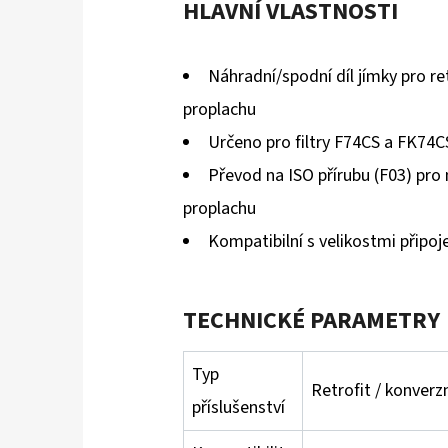
HLAVNÍ VLASTNOSTI
Náhradní/spodní díl jímky pro r
proplachu
Určeno pro filtry F74CS a FK74
Převod na ISO přírubu (F03) pr
proplachu
Kompatibilní s velikostmi připoje
TECHNICKÉ PARAMETRY
Typ
Retrofit / konverzn
příslušenství