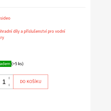
sideo
hradní díly a příslušenství pro vodní
try
ladem
(>5 ks)
DO KOŠÍKU