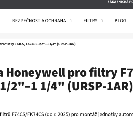
ZÁKAZNICKÁ P
BEZPEČNOST A OCHRANA
FILTRY
BLOG
O POTŘEBUJETE NAJÍT?
ro filtry F74CS, FK74CS 1/2"–1 1/4" (URSP-1AR)
HLEDAT
a Honeywell pro filtry 
1/2"–1 1/4" (URSP-1AR
DOPORUČUJEME
 filtrů F74CS/FK74CS (do r. 2025) pro montáž jednotky autom