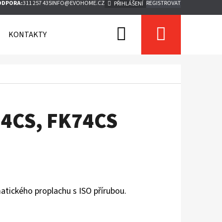
ODPORA:
311 257 435
INFO@EVOHOME.CZ
REGISTROVAT
PŘIHLÁŠENÍ
Hledat
Nákupn
KONTAKTY
košík
F74CS, FK74CS
)
atického proplachu s ISO přírubou.