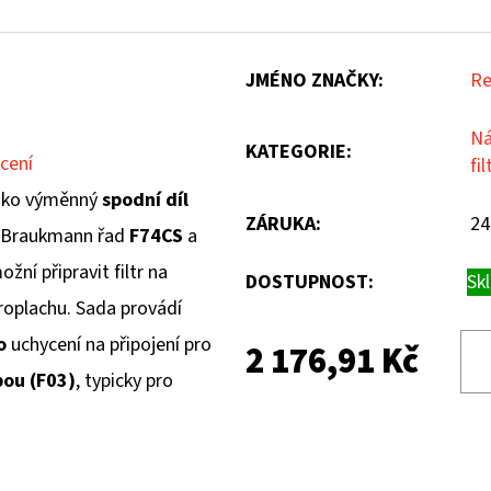
JMÉNO ZNAČKY
:
Re
Ná
KATEGORIE
:
cení
fil
 jako výměnný
spodní díl
ZÁRUKA
:
24
l Braukmann řad
F74CS
a
ní připravit filtr na
DOSTUPNOST:
Sk
roplachu. Sada provádí
o
uchycení na připojení pro
2 176,91 Kč
bou (F03)
, typicky pro