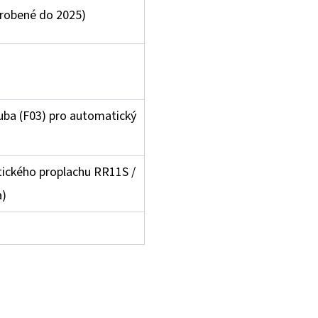
yrobené do 2025)
ruba (F03) pro automatický
ického proplachu RR11S /
a)