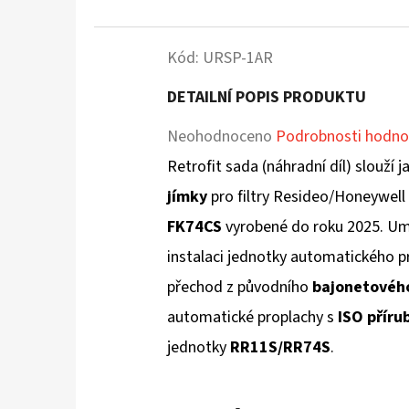
Kód:
URSP-1AR
DETAILNÍ POPIS PRODUKTU
Průměrné
Neohodnoceno
Podrobnosti hodno
hodnocení
Retrofit sada (náhradní díl) slouží
produktu
jímky
pro filtry Resideo/Honeywel
je
FK74CS
vyrobené do roku 2025. Umož
0,0
instalaci jednotky automatického p
z
přechod z původního
bajonetovéh
5
automatické proplachy s
ISO příru
hvězdiček.
jednotky
RR11S/RR74S
.