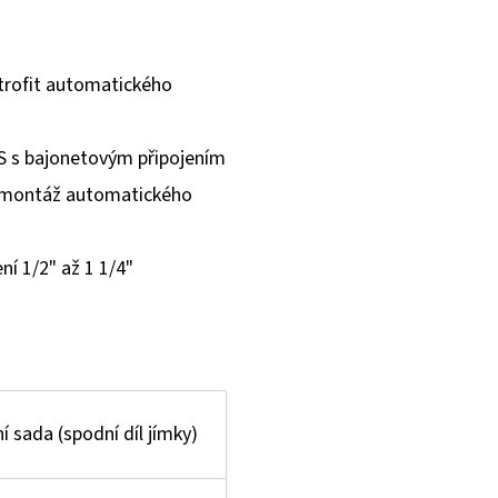
etrofit automatického
CS s bajonetovým připojením
o montáž automatického
ní 1/2" až 1 1/4"
í sada (spodní díl jímky)