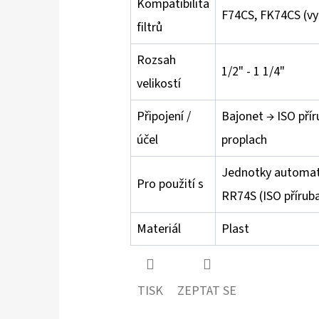
Kompatibilita
F74CS, FK74CS (v
filtrů
Rozsah
1/2" - 1 1/4"
velikostí
Připojení /
Bajonet → ISO pří
účel
proplach
Jednotky automat
Pro použití s
RR74S (ISO přírub
Materiál
Plast
TISK
ZEPTAT SE