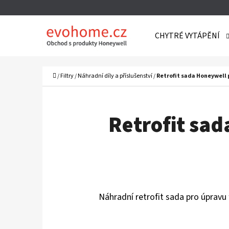
K
Přejít
O
Zpět
Zpět
na
CHYTRÉ VYTÁPĚNÍ
Š
do
do
obsah
Í
obchodu
obchodu
C
K
Domů
/
Filtry
/
Náhradní díly a příslušenství
/
Retrofit sada Honeywell p
Retrofit sad
Náhradní retrofit sada pro úpravu