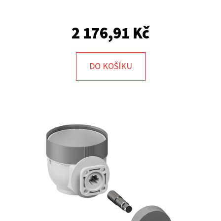
E
T
2 176,91 Kč
E
N
A
DO KOŠÍKU
J
Í
T
?
HLEDAT