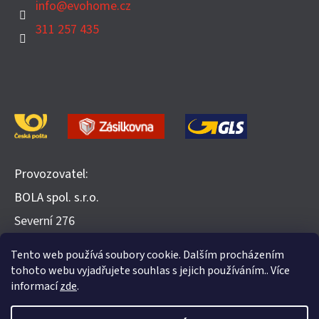
info
@
evohome.cz
311 257 435
Provozovatel:
BOLA spol. s.r.o.
​Severní 276
252 25 Jinočany
Tento web používá soubory cookie. Dalším procházením
Recenze na Heureka.cz
tohoto webu vyjadřujete souhlas s jejich používáním.. Více
informací
zde
.