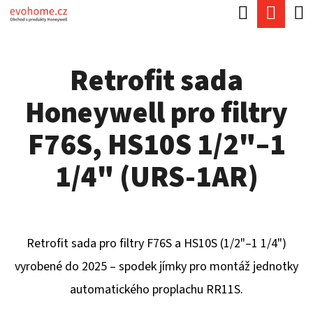
K
Hledat
Náku
Přejít
O
Zpět
Zpět
na
koší
Š
obsah
Retrofit sada
Í
C
K
Honeywell pro filtry
O
P
F76S, HS10S 1/2"–1
O
1/4" (URS-1AR)
T
Ř
E
Retrofit sada pro filtry F76S a HS10S (1/2"–1 1/4")
B
vyrobené do 2025 – spodek jímky pro montáž jednotky
U
automatického proplachu RR11S.
J