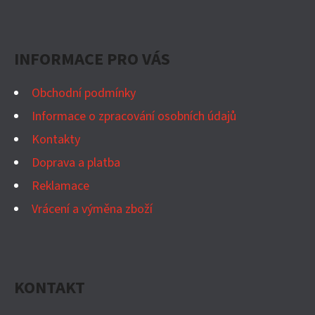
Z
Á
P
INFORMACE PRO VÁS
A
T
Obchodní podmínky
Í
Informace o zpracování osobních údajů
Kontakty
Doprava a platba
Reklamace
Vrácení a výměna zboží
KONTAKT