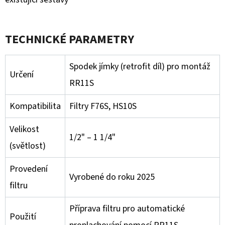
TECHNICKÉ PARAMETRY
Spodek jímky (retrofit díl) pro montáž
Určení
RR11S
Kompatibilita
Filtry F76S, HS10S
Velikost
1/2" – 1 1/4"
(světlost)
Provedení
Vyrobené do roku 2025
filtru
Příprava filtru pro automatické
Použití