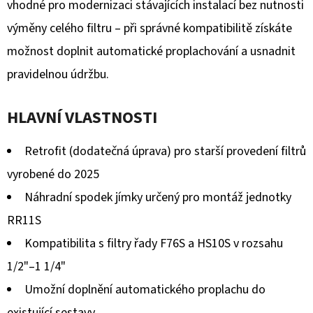
z
vhodné pro modernizaci stávajících instalací bez nutnosti
5
výměny celého filtru – při správné kompatibilitě získáte
hvězdiček.
možnost doplnit automatické proplachování a usnadnit
pravidelnou údržbu.
HLAVNÍ VLASTNOSTI
Retrofit (dodatečná úprava) pro starší provedení filtrů
vyrobené do 2025
Náhradní spodek jímky určený pro montáž jednotky
RR11S
Kompatibilita s filtry řady F76S a HS10S v rozsahu
1/2"–1 1/4"
Umožní doplnění automatického proplachu do
existující sestavy