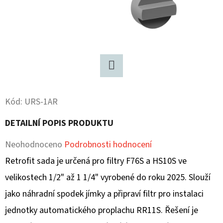
D
O
P
O
R
Twitter
U
Č
Kód:
URS-1AR
U
DETAILNÍ POPIS PRODUKTU
J
E
Průměrné
Neohodnoceno
Podrobnosti hodnocení
M
hodnocení
Retrofit sada je určená pro filtry F76S a HS10S ve
E
produktu
velikostech 1/2" až 1 1/4" vyrobené do roku 2025. Slouží
je
jako náhradní spodek jímky a připraví filtr pro instalaci
0,0
jednotky automatického proplachu RR11S. Řešení je