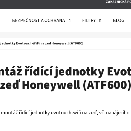
ZÁKAZNICKÁ P
BEZPEČNOST A OCHRANA
FILTRY
BLOG
O POTŘEBUJETE NAJÍT?
 jednotky Evotouch-WiFi na zeď Honeywell (ATF600)
HLEDAT
táž řídící jednotky Evo
zeď Honeywell (ATF600
DOPORUČUJEME
 montáž řídící jednotky evotouch-wifi na zeď, vč. napájecího