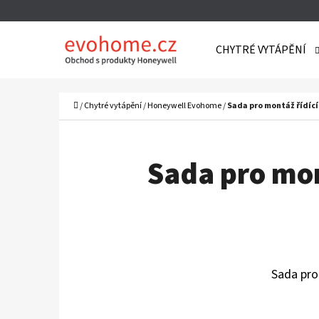
K
Přejít
O
Zpět
Zpět
na
CHYTRÉ VYTÁPĚNÍ
Š
do
do
obsah
Í
obchodu
obchodu
C
K
Domů
/
Chytré vytápění
/
Honeywell Evohome
/
Sada pro montáž řídící
Sada pro mon
Sada pro