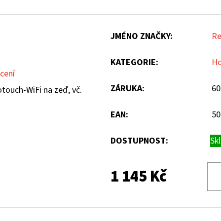
JMÉNO ZNAČKY
:
Re
KATEGORIE
:
Ho
cení
ZÁRUKA
:
60
touch-WiFi na zeď, vč.
EAN
:
50
DOSTUPNOST:
Sk
1 145 Kč