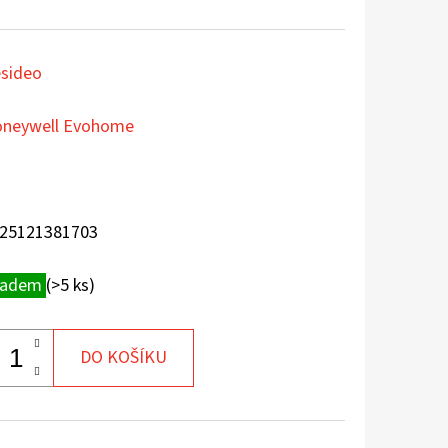
sideo
neywell Evohome
25121381703
ladem
(>5 ks)
DO KOŠÍKU