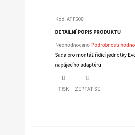
Kód:
ATF600
DETAILNÍ POPIS PRODUKTU
Průměrné
Neohodnoceno
Podrobnosti hodno
hodnocení
Sada pro montáž řídící jednotky Evo
produktu
napájecího adaptéru
je
0,0
TISK
ZEPTAT SE
z
5
hvězdiček.