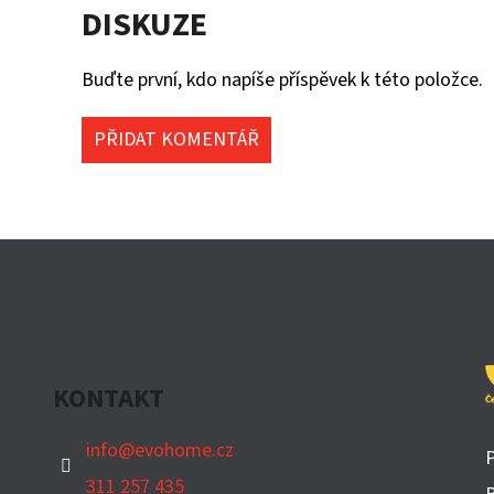
DISKUZE
Buďte první, kdo napíše příspěvek k této položce.
PŘIDAT KOMENTÁŘ
KONTAKT
info
@
evohome.cz
311 257 435