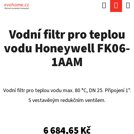
K
Hledat
Náku
Přejít
O
Zpět
Zpět
na
koší
Š
obsah
Vodní filtr pro teplou
Í
C
K
vodu Honeywell FK06-
O
P
1AAM
O
T
Ř
Vodní filtr pro teplou vodu max. 80 °C, DN 25. Připojení 1".
E
S vestavěným redukčním ventilem.
B
U
J
6 684,65 Kč