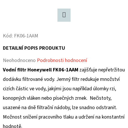
D
O
Twitter
P
O
Kód:
FK06-1AAM
R
DETAILNÍ POPIS PRODUKTU
U
Č
Průměrné
Neohodnoceno
Podrobnosti hodnocení
U
hodnocení
Vodní filtr Honeywell FK06-1AAM
zajišťuje nepřetržitou
J
E
produktu
dodávku filtrované vody. Jemný filtr redukuje množství
M
je
cizích částic ve vody, jakými jsou například úlomky rzi,
E
0,0
konopných vláken nebo písečných zrnek. Nečistoty,
z
usazené na dně filtrační nádoby, lze snadno odstranit.
5
Možnost snížení pracovního tlaku a udržení na konstantní
hvězdiček.
hodnotě.