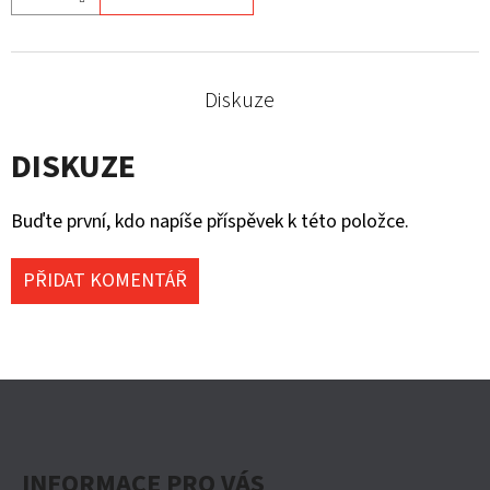
Diskuze
DISKUZE
Buďte první, kdo napíše příspěvek k této položce.
PŘIDAT KOMENTÁŘ
Z
Á
P
INFORMACE PRO VÁS