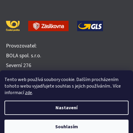
Provozovatel:
BOLA spol. s.r.o.
​Severní 276
252 25 Jinočany
Tento web používá soubory cookie. Dalším procházením
Recenze na Heureka.cz
tohoto webu vyjadřujete souhlas s jejich používáním.. Více
informací
zde
.
Nastavení
Vytvořil Shoptet
Souhlasím
Copyright 2026
Evohome.cz
. Všechna práva vyhrazena.