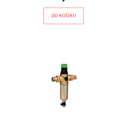
E
T
DO KOŠÍKU
E
N
A
J
Í
T
?
HLEDAT