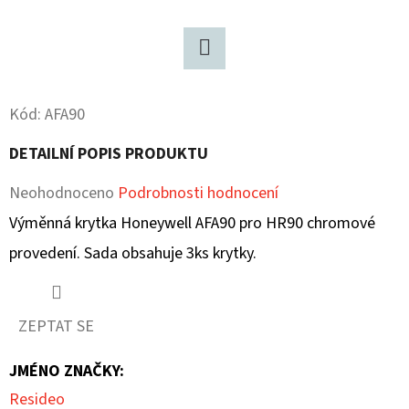
D
O
Twitter
P
O
Kód:
AFA90
R
DETAILNÍ POPIS PRODUKTU
U
Č
Průměrné
Neohodnoceno
Podrobnosti hodnocení
U
hodnocení
Výměnná krytka Honeywell AFA90 pro HR90 chromové
J
E
produktu
provedení. Sada obsahuje 3ks krytky.
M
je
E
0,0
ZEPTAT SE
z
JMÉNO ZNAČKY
:
5
Resideo
hvězdiček.