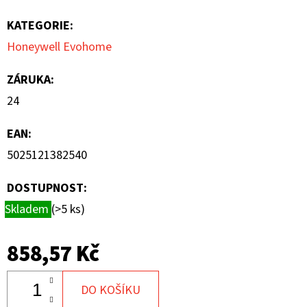
KATEGORIE
:
Honeywell Evohome
ZÁRUKA
:
24
EAN
:
5025121382540
DOSTUPNOST:
Skladem
(>5 ks)
858,57 Kč
DO KOŠÍKU