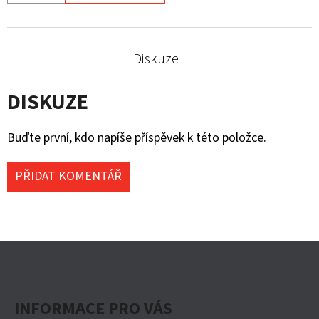
Diskuze
DISKUZE
Buďte první, kdo napíše příspěvek k této položce.
PŘIDAT KOMENTÁŘ
Z
Á
P
INFORMACE PRO VÁS