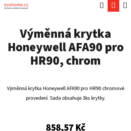
K
Hledat
Náku
Přejít
O
Zpět
Zpět
na
koší
Š
obsah
Výměnná krytka
Í
C
K
Honeywell AFA90 pro
O
P
HR90, chrom
O
T
Ř
Výměnná krytka Honeywell AFA90 pro HR90 chromové
E
provedení. Sada obsahuje 3ks krytky.
B
U
J
858,57 Kč