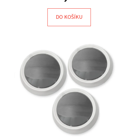
E
T
DO KOŠÍKU
E
N
A
J
Í
T
?
HLEDAT