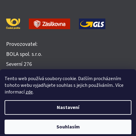
Provozovatel:
BOLA spol. s.r.o.
​Severní 276
252 25 Jinočany
Tento web používá soubory cookie. Dalším procházením
Recenze na Heureka.cz
tohoto webu vyjadřujete souhlas s jejich používáním.. Více
informací
zde
.
Nastavení
Vytvořil Shoptet
Souhlasím
Copyright 2026
Evohome.cz
. Všechna práva vyhrazena.