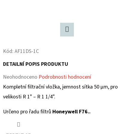
D
O
P
O
Twitter
R
U
Kód:
AF11DS-1C
Č
DETAILNÍ POPIS PRODUKTU
U
J
Průměrné
Neohodnoceno
Podrobnosti hodnocení
E
hodnocení
Kompletní filtrační vložka, jemnost sítka 50 µm, pro
M
produktu
velikosti R 1" – R 1 1/4".
E
je
Určeno pro řadu filtrů
Honeywell F76..
0,0
z