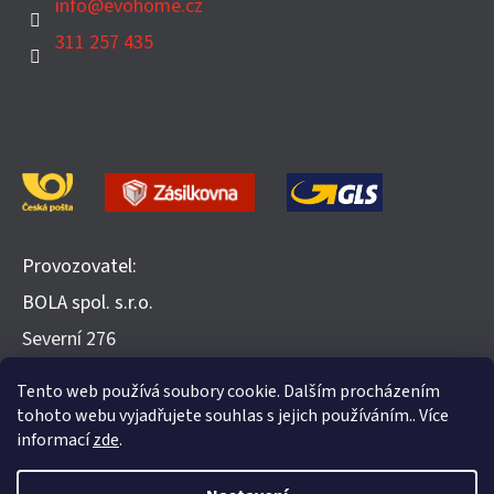
info
@
evohome.cz
311 257 435
Provozovatel:
BOLA spol. s.r.o.
​Severní 276
252 25 Jinočany
Tento web používá soubory cookie. Dalším procházením
Recenze na Heureka.cz
tohoto webu vyjadřujete souhlas s jejich používáním.. Více
informací
zde
.