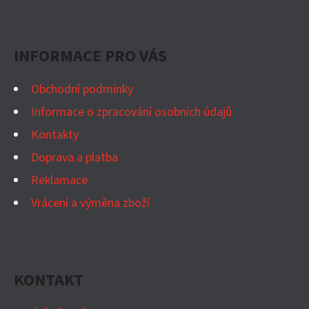
Z
Á
P
INFORMACE PRO VÁS
A
T
Obchodní podmínky
Í
Informace o zpracování osobních údajů
Kontakty
Doprava a platba
Reklamace
Vrácení a výměna zboží
KONTAKT