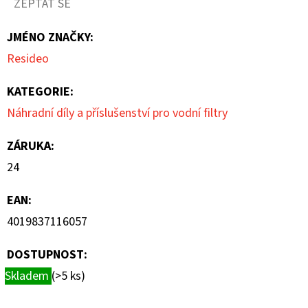
ZEPTAT SE
5
hvězdiček.
JMÉNO ZNAČKY
:
Resideo
KATEGORIE
:
Náhradní díly a příslušenství pro vodní filtry
ZÁRUKA
:
24
EAN
:
4019837116057
DOSTUPNOST:
Skladem
(>5 ks)