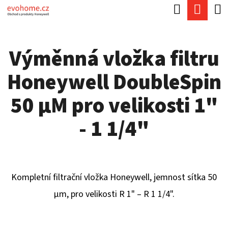
K
Hledat
Náku
Přejít
O
Zpět
Zpět
na
koší
Š
obsah
Výměnná vložka filtru
Í
C
K
Honeywell DoubleSpin
O
P
50 µM pro velikosti 1"
O
- 1 1/4"
T
Ř
E
Kompletní filtrační vložka Honeywell, jemnost sítka 50
B
µm, pro velikosti R 1" – R 1 1/4".
U
J