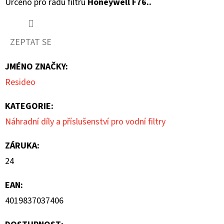
Určeno pro řadu filtrů
Honeywell F76..
z
5
ZEPTAT SE
hvězdiček.
JMÉNO ZNAČKY
:
Resideo
KATEGORIE
:
Náhradní díly a příslušenství pro vodní filtry
ZÁRUKA
:
24
EAN
:
4019837037406