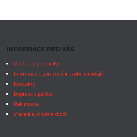
Z
Á
P
INFORMACE PRO VÁS
A
T
Obchodní podmínky
Í
Informace o zpracování osobních údajů
Kontakty
Doprava a platba
Reklamace
Vrácení a výměna zboží