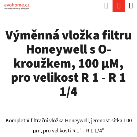
K
Hledat
Náku
Přejít
O
Zpět
Zpět
na
koší
Š
obsah
Výměnná vložka filtru
Í
C
K
Honeywell s O-
O
P
kroužkem, 100 µM,
O
pro velikost R 1 - R 1
T
Ř
1/4
E
B
U
Kompletní filtrační vložka Honeywell, jemnost sítka 100
J
µm, pro velikosti R 1" - R 1 1/4"