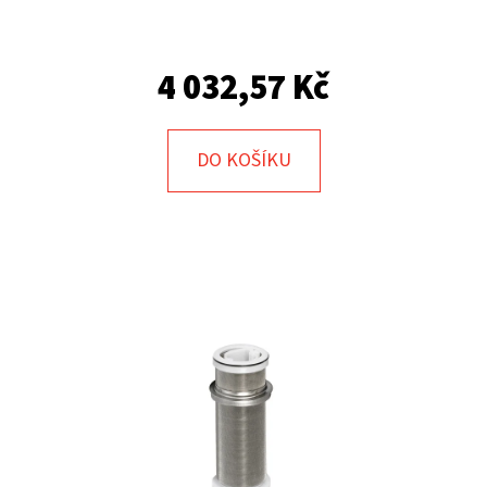
E
T
E
4 032,57 Kč
N
A
DO KOŠÍKU
J
Í
T
?
HLEDAT