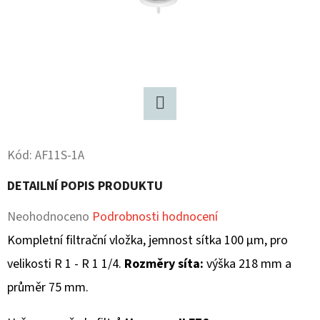
D
O
P
O
R
U
Twitter
Č
Kód:
AF11S-1A
U
J
DETAILNÍ POPIS PRODUKTU
E
M
Průměrné
Neohodnoceno
Podrobnosti hodnocení
E
hodnocení
Kompletní filtrační vložka, jemnost sítka 100 µm, pro
produktu
velikosti R 1 - R 1 1/4.
Rozměry síta:
výška 218 mm a
je
průměr 75 mm.
0,0