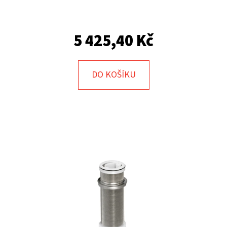
E
T
E
5 425,40 Kč
N
A
DO KOŠÍKU
J
Í
T
?
HLEDAT