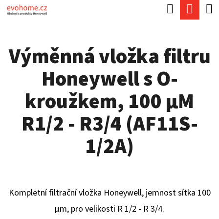
K
Hledat
Náku
Přejít
O
Zpět
Zpět
na
koší
Š
obsah
Výměnná vložka filtru
Í
C
K
Honeywell s O-
O
P
kroužkem, 100 µM
O
R1/2 - R3/4 (AF11S-
T
Ř
1/2A)
E
B
U
Kompletní filtrační vložka Honeywell, jemnost sítka 100
J
µm, pro velikosti R 1/2 - R 3/4.