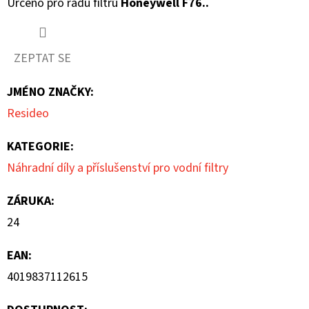
Určeno pro řadu filtrů
Honeywell F76..
z
5
ZEPTAT SE
hvězdiček.
JMÉNO ZNAČKY
:
Resideo
KATEGORIE
:
Náhradní díly a příslušenství pro vodní filtry
ZÁRUKA
:
24
EAN
:
4019837112615