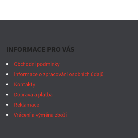
Z
Á
P
INFORMACE PRO VÁS
A
T
Obchodní podmínky
Í
Informace o zpracování osobních údajů
Kontakty
Doprava a platba
Reklamace
Vrácení a výměna zboží