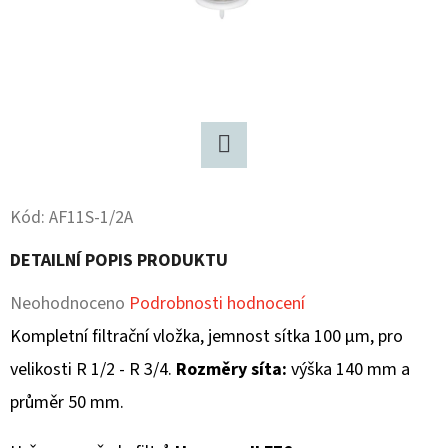
D
O
P
O
R
U
Twitter
Č
Kód:
AF11S-1/2A
U
J
DETAILNÍ POPIS PRODUKTU
E
M
Průměrné
Neohodnoceno
Podrobnosti hodnocení
E
hodnocení
Kompletní filtrační vložka, jemnost sítka 100 µm, pro
produktu
velikosti R 1/2 - R 3/4.
Rozměry síta:
výška 140 mm a
je
průměr 50 mm.
0,0