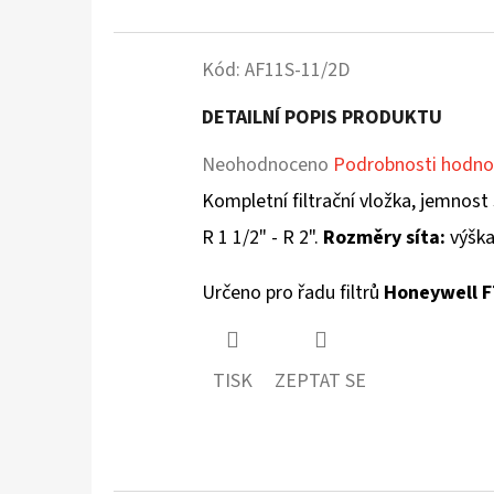
Kód:
AF11S-11/2D
DETAILNÍ POPIS PRODUKTU
Průměrné
Neohodnoceno
Podrobnosti hodno
hodnocení
Kompletní filtrační vložka, jemnost 
produktu
R 1 1/2" - R 2".
Rozměry síta:
výška
je
Určeno pro řadu filtrů
Honeywell F
0,0
z
TISK
ZEPTAT SE
5
hvězdiček.