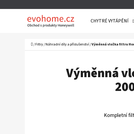
K
Přejít
O
Zpět
Zpět
na
CHYTRÉ VYTÁPĚNÍ
Š
do
do
obsah
Í
obchodu
obchodu
C
K
Domů
/
Filtry
/
Náhradní díly a příslušenství
/
Výměnná vložka filtru Ho
Výměnná vlo
200
Kompletní filt