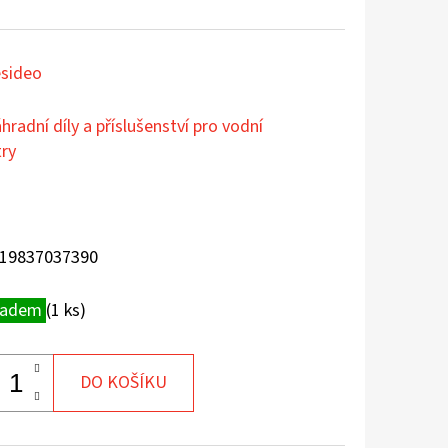
sideo
hradní díly a příslušenství pro vodní
try
19837037390
ladem
(1 ks)
DO KOŠÍKU