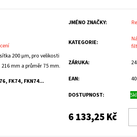
JMÉNO ZNAČKY
:
Re
Ná
KATEGORIE
:
cení
fil
sítka 200 µm, pro velikosti
ZÁRUKA
:
24
 216 mm a průměr 75 mm.
EAN
:
40
76, FK74, FKN74...
DOSTUPNOST:
Sk
6 133,25 Kč