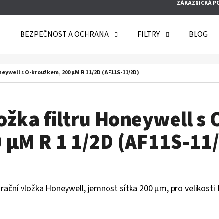
ZÁKAZNICKÁ P
BEZPEČNOST A OCHRANA
FILTRY
BLOG
O POTŘEBUJETE NAJÍT?
neywell s O-kroužkem, 200 µM R 1 1/2D (AF11S-11/2D)
HLEDAT
žka filtru Honeywell s
 µM R 1 1/2D (AF11S-11
DOPORUČUJEME
rační vložka Honeywell, jemnost sítka 200 µm, pro velikosti R