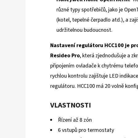
různé typy spotřebičů, jako je Open
(kotel, tepelné čerpadlo atd.), a z
udržitelnou budoucnost.
Nastavení regulátoru HCC100 je pr
Resideo Pro
, která zjednodušuje a zk
připojením ovladače k chytrému telef
rychlou kontrolu zajištuje LED indikac
regulátoru. HCC100 má 20 volně konfi
VLASTNOSTI
Řízení až 8 zón
6 vstupů pro termostaty