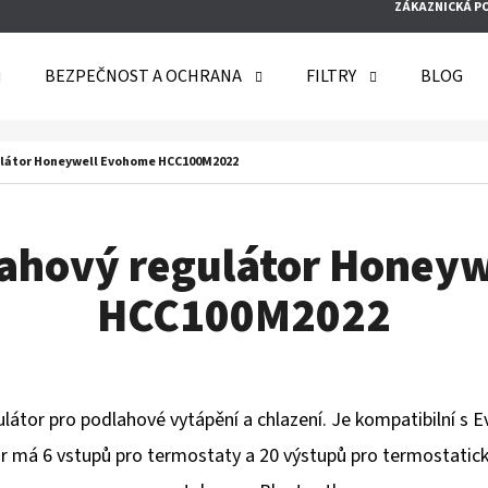
ZÁKAZNICKÁ P
BEZPEČNOST A OCHRANA
FILTRY
BLOG
O POTŘEBUJETE NAJÍT?
ulátor Honeywell Evohome HCC100M2022
HLEDAT
ahový regulátor Honey
HCC100M2022
DOPORUČUJEME
átor pro podlahové vytápění a chlazení. Je kompatibilní s
or má 6 vstupů pro termostaty a 20 výstupů pro termostatic