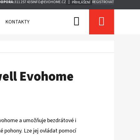
ODPORA:
311 257 435
INFO@EVOHOME.CZ
REGISTROVAT
PŘIHLÁŠENÍ
Hledat
Nákupn
KONTAKTY
košík
well Evohome
 Evohome a umožňuje bezdrátové i
ké pohony. Lze jej ovládat pomocí