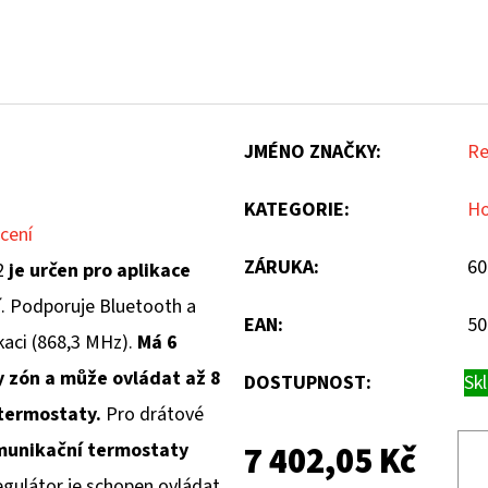
JMÉNO ZNAČKY
:
Re
KATEGORIE
:
Ho
cení
ZÁRUKA
:
60
2
je určen pro aplikace
í
. Podporuje Bluetooth a
EAN
:
50
aci (868,3 MHz).
Má 6
 zón a může ovládat až 8
DOSTUPNOST:
Sk
termostaty.
Pro drátové
unikační termostaty
7 402,05 Kč
ulátor je schopen ovládat