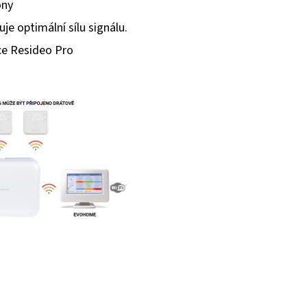
ony
je optimální sílu signálu.
ce Resideo Pro
a