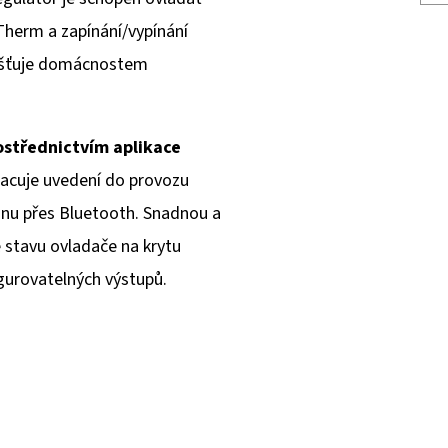
Therm a zapínání/vypínání
ajišťuje domácnostem
ostřednictvím aplikace
racuje uvedení do provozu
onu přes Bluetooth. Snadnou a
e stavu ovladače na krytu
gurovatelných výstupů.