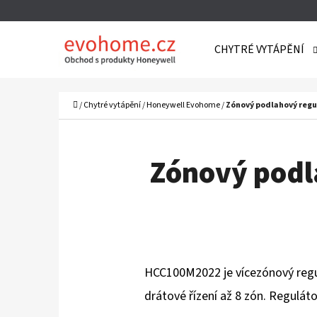
K
Přejít
O
Zpět
Zpět
na
CHYTRÉ VYTÁPĚNÍ
Š
do
do
obsah
Í
obchodu
obchodu
C
K
Domů
/
Chytré vytápění
/
Honeywell Evohome
/
Zónový podlahový reg
Zónový podl
HCC100M2022 je vícezónový regul
drátové řízení až 8 zón. Regulát