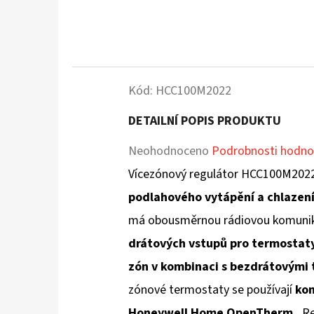
Kód:
HCC100M2022
DETAILNÍ POPIS PRODUKTU
Průměrné
Neohodnoceno
Podrobnosti hodno
hodnocení
Vícezónový regulátor HCC100M202
produktu
podlahového vytápění a chlazen
je
má obousměrnou rádiovou komunik
0,0
drátových vstupů pro termostaty
z
zón v kombinaci s bezdrátovými 
5
zónové termostaty se používají
kom
hvězdiček.
Honeywell Home OpenTherm.
Reg