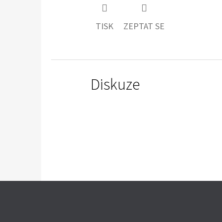
TISK
ZEPTAT SE
Diskuze
Z
Á