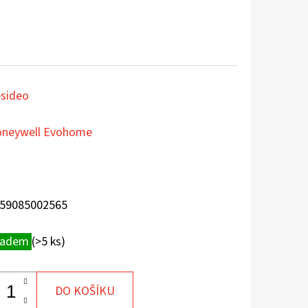
sideo
neywell Evohome
59085002565
ladem
(>5 ks)
DO KOŠÍKU