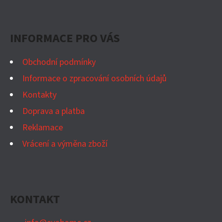
D
Á
A
P
C
INFORMACE PRO VÁS
Í
A
P
T
Obchodní podmínky
R
Í
Informace o zpracování osobních údajů
V
K
Kontakty
Y
Doprava a platba
V
Reklamace
Ý
Vrácení a výměna zboží
P
I
S
U
KONTAKT