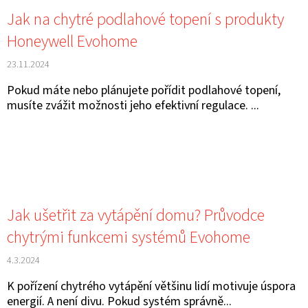
E
K
Jak na chytré podlahové topení s produkty
T
Ů
Honeywell Evohome
E
23.11.2024
N
A
Pokud máte nebo plánujete pořídit podlahové topení,
musíte zvážit možnosti jeho efektivní regulace. ...
J
Í
T
?
Jak ušetřit za vytápění domu? Průvodce
chytrými funkcemi systémů Evohome
4.3.2024
HLEDAT
K pořízení chytrého vytápění většinu lidí motivuje úspora
energií. A není divu. Pokud systém správně...