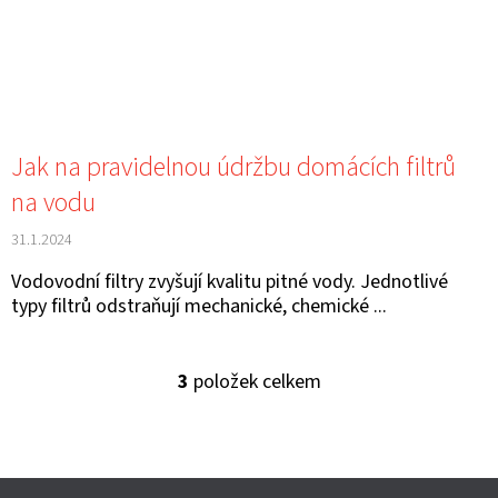
D
O
P
O
R
Jak na pravidelnou údržbu domácích filtrů
U
na vodu
Č
31.1.2024
U
J
Vodovodní filtry zvyšují kvalitu pitné vody. Jednotlivé
E
typy filtrů odstraňují mechanické, chemické ...
M
E
3
položek celkem
O
V
L
Á
Z