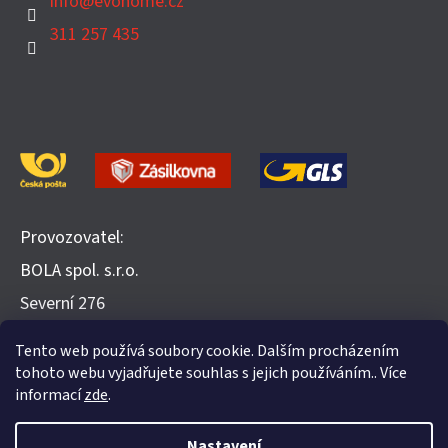
info
@
evohome.cz
311 257 435
Provozovatel:
BOLA spol. s.r.o.
​Severní 276
252 25 Jinočany
Tento web používá soubory cookie. Dalším procházením
Recenze na Heureka.cz
tohoto webu vyjadřujete souhlas s jejich používáním.. Více
informací
zde
.
Nastavení