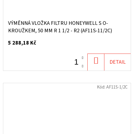
VÝMĚNNÁ VLOŽKA FILTRU HONEYWELL S O-
KROUŽKEM, 50 ΜM R 1 1/2 - R2 (AF11S-11/2C)
5 288,18 Kč
DO
DETAIL
KOŠÍKU
Kód:
AF11S-1/2C