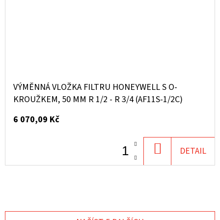
VÝMĚNNÁ VLOŽKA FILTRU HONEYWELL S O-
KROUŽKEM, 50 ΜM R 1/2 - R 3/4 (AF11S-1/2C)
6 070,09 Kč
DO
DETAIL
KOŠÍKU