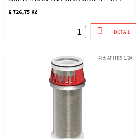
T
Ů
6 726,75 Kč
DO
DETAIL
KOŠÍKU
Kód:
AF11DS-1/2A