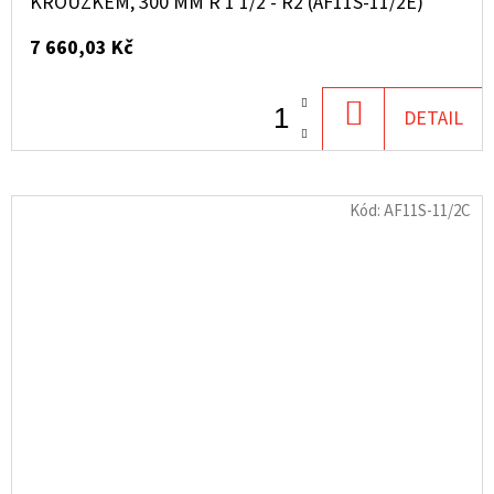
KROUŽKEM, 300 ΜM R 1 1/2 - R2 (AF11S-11/2E)
7 660,03 Kč
DO
DETAIL
KOŠÍKU
Kód:
AF11S-11/2C