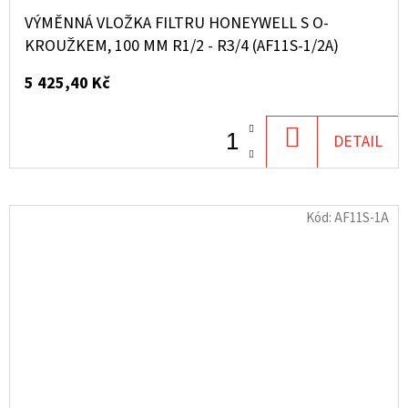
VÝMĚNNÁ VLOŽKA FILTRU HONEYWELL S O-
KROUŽKEM, 100 ΜM R1/2 - R3/4 (AF11S-1/2A)
5 425,40 Kč
DO
DETAIL
KOŠÍKU
Kód:
AF11S-1A