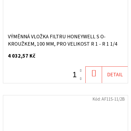
VÝMĚNNÁ VLOŽKA FILTRU HONEYWELL S O-
KROUŽKEM, 100 ΜM, PRO VELIKOST R 1 - R 1 1/4
4 032,57 Kč
DO
DETAIL
KOŠÍKU
Kód:
AF11S-11/2B