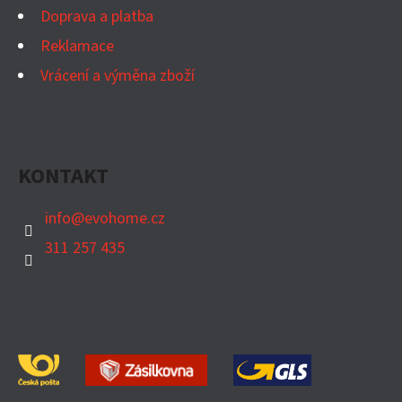
P
Doprava a platba
I
Reklamace
S
Vrácení a výměna zboží
U
KONTAKT
info
@
evohome.cz
311 257 435