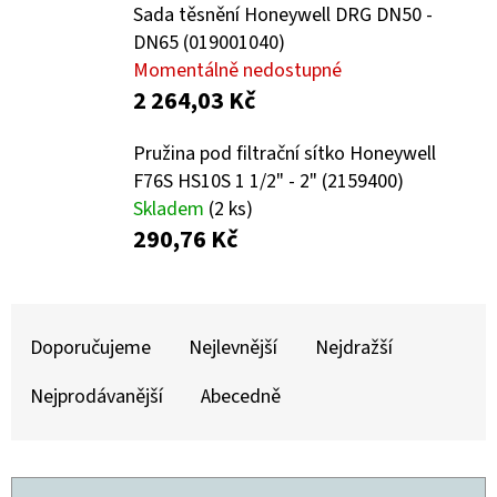
E
Sada těsnění Honeywell DRG DN50 -
T
DN65 (019001040)
Momentálně nedostupné
E
2 264,03 Kč
N
A
Pružina pod filtrační sítko Honeywell
F76S HS10S 1 1/2" - 2" (2159400)
J
Skladem
(2 ks)
Í
290,76 Kč
T
?
Ř
A
Doporučujeme
Nejlevnější
Nejdražší
Z
Nejprodávanější
Abecedně
E
HLEDAT
N