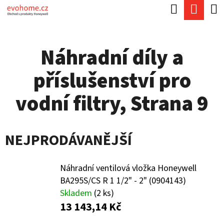
K
Hledat
Náku
Přejít
O
Zpět
Zpět
na
koší
Š
obsah
Náhradní díly a
Í
C
K
příslušenství pro
O
P
vodní filtry
, Strana 9
O
T
NEJPRODÁVANĚJŠÍ
Ř
E
Náhradní ventilová vložka Honeywell
B
BA295S/CS R 1 1/2" - 2" (0904143)
U
Skladem
(2 ks)
13 143,14 Kč
J